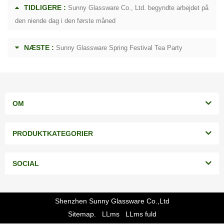
TIDLIGERE :
Sunny Glassware Co., Ltd. begyndte arbejdet på
den niende dag i den første måned
NÆSTE :
Sunny Glassware Spring Festival Tea Party
OM
PRODUKTKATEGORIER
SOCIAL
Shenzhen Sunny Glassware Co.,Ltd
Sitemap.
LLms
LLms fuld