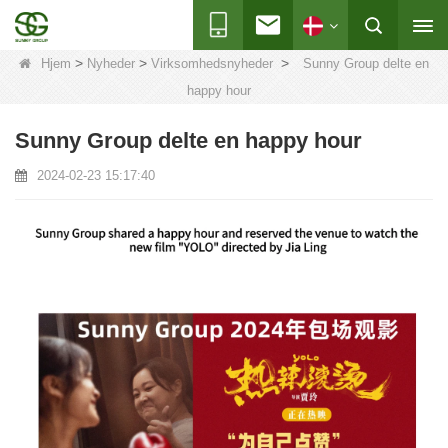
>
>
>
Hjem
Nyheder
Virksomhedsnyheder
Sunny Group delte en
happy hour
Sunny Group delte en happy hour
2024-02-23 15:17:40