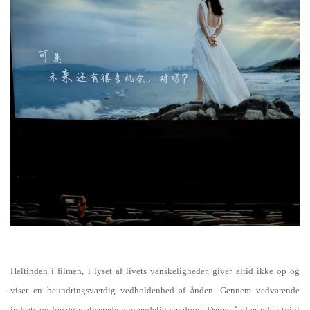
Heltinden i filmen, i lyset af livets vanskeligheder, giver altid ikke op og
viser en beundringsværdig vedholdenhed af ånden. Gennem vedvarende
indsats og forsøg realiserede hun endelig sin drøm. Denne ånd er uden tvivl