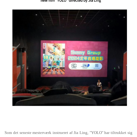
Som det seneste mesterværk instrueret af Jia Ling,
"YOLO"
har tiltrukket sig