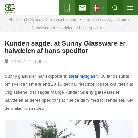
>
>
>
Hjem
Nyheder
Servicehistorie
Kunden sagde, at Sunny
Glassware er halvdelen af ​​hans speditør
Kunden sagde, at Sunny Glassware er
halvdelen af ​​hans speditør
2024-04-11 21:38:54
Sunny glasvarer har eksporteret
stearinlysglas
til 30 lande rundt
om i verden i mere end 20 år. det har fået stor ros for kvaliteten af
​​lysglassene, det sagde mange kunder
Sunny glasvarer
er
halvdelen af ​​deres speditør i at hjælpe dem med forsendelser. Giv
dem altid ro i sindet.