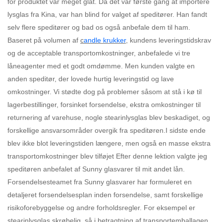
for produktet var meget glat. Da det var første gang at importere
lysglas fra Kina, var han blind for valget af speditører. Han fandt
selv flere speditører og bad os også anbefale dem til ham.
Baseret på volumen af
c
andle krukker
, kundens leveringstidskrav
og de acceptable transportomkostninger, anbefalede vi tre
låneagenter med et godt omdømme. Men kunden valgte en
anden speditør, der lovede hurtig leveringstid og lave
omkostninger. Vi stødte dog på problemer såsom at stå i kø til
lagerbestillinger, forsinket forsendelse, ekstra omkostninger til
returnering af varehuse, nogle stearinlysglas blev beskadiget, og
forskellige ansvarsområder overgik fra speditøren.I sidste ende
blev ikke blot leveringstiden længere, men også en masse ekstra
transportomkostninger blev tilføjet Efter denne lektion valgte jeg
speditøren anbefalet af Sunny glasvarer til mit andet lån.
Forsendelsesteamet fra Sunny glasvarer har formuleret en
detaljeret forsendelsesplan inden forsendelse, samt forskellige
risikoforebyggelse og andre forholdsregler. For eksempel er
stearinlysglas skrøbelig, så i betragtning af transportemballagen