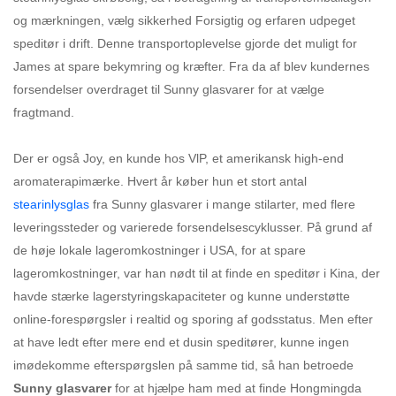
og mærkningen, vælg sikkerhed Forsigtig og erfaren udpeget
speditør i drift. Denne transportoplevelse gjorde det muligt for
James at spare bekymring og kræfter. Fra da af blev kundernes
forsendelser overdraget til Sunny glasvarer for at vælge
fragtmand.
Der er også Joy, en kunde hos VlP, et amerikansk high-end
aromaterapimærke. Hvert år køber hun et stort antal
stearinlysglas
fra Sunny glasvarer i mange stilarter, med flere
leveringssteder og varierede forsendelsescyklusser. På grund af
de høje lokale lageromkostninger i USA, for at spare
lageromkostninger, var han nødt til at finde en speditør i Kina, der
havde stærke lagerstyringskapaciteter og kunne understøtte
online-forespørgsler i realtid og sporing af godsstatus. Men efter
at have ledt efter mere end et dusin speditører, kunne ingen
imødekomme efterspørgslen på samme tid, så han betroede
Sunny glasvarer
for at hjælpe ham med at finde Hongmingda