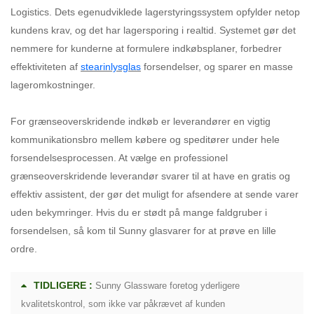
Logistics. Dets egenudviklede lagerstyringssystem opfylder netop
kundens krav, og det har lagersporing i realtid. Systemet gør det
nemmere for kunderne at formulere indkøbsplaner, forbedrer
effektiviteten af
stearinlysglas
forsendelser, og sparer en masse
lageromkostninger.
For grænseoverskridende indkøb er leverandører en vigtig
kommunikationsbro mellem købere og speditører under hele
forsendelsesprocessen. At vælge en professionel
grænseoverskridende leverandør svarer til at have en gratis og
effektiv assistent, der gør det muligt for afsendere at sende varer
uden bekymringer. Hvis du er stødt på mange faldgruber i
forsendelsen, så kom til Sunny glasvarer for at prøve en lille
ordre.
TIDLIGERE :
Sunny Glassware foretog yderligere
kvalitetskontrol, som ikke var påkrævet af kunden