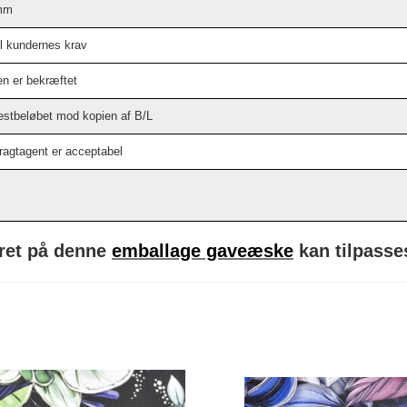
 mm
il kundernes krav
en er bekræftet
stbeløbet mod kopien af ​​B/L
fragtagent er acceptabel
ret på denne
emballage gaveæske
kan tilpasses