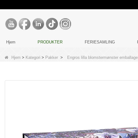
Hjem
PRODUKTER
FERIESAMLING
Hjem
>
Kategori
>
Pakker
>
Engros lilla blomstermønster emballa