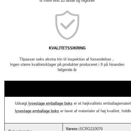
til mere end 20 lande og regioner
KVALITETSSIKRING
Tilpasser seks ekstra trin til inspektion af forsendelser，
Ingen større kvalitetsklager på produkter produceret i 9 på hinanden
følgende år
Udsøgt
lysestage emballage boks
er et højkvalitets emballagemater
lysestage emballage boks
er lavet af materialer af høj kvalitet, ho
Varenr.:
SCRG210076