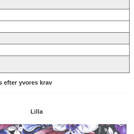
 efter y
vores
krav
Lilla