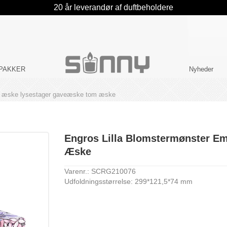
20 år leverandør af duftbeholdere
PAKKER
Nyheder
ge æske lysestager gaveæske tom æske
Engros Lilla Blomstermønster E
Æske
Varenr.: SCRG210076
Udfoldningsstørrelse: 299*121,5*74 mm