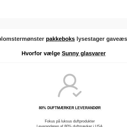
 blomstermønster
pakkeboks
lysestager gaveæ
Hvorfor vælge
Sunny glasvarer
80% DUFTMÆRKER LEVERANDØR
Fokus på luksus duftprodukter
Leverandøren af ​​80% duftmærker i USA