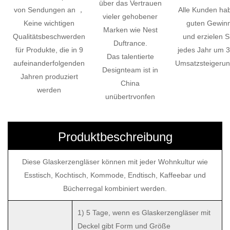
über das Vertrauen
von Sendungen an ，
Alle Kunden ha
vieler gehobener
Keine wichtigen
guten Gewin
Marken wie Nest
Qualitätsbeschwerden
und erzielen S
Duftrance.
für Produkte, die in 9
jedes Jahr um 
Das talentierte
aufeinanderfolgenden
Umsatzsteigeru
Designteam ist in
Jahren produziert
China
werden
unübertrvonfen
Produktbeschreibung
Diese Glaskerzengläser können mit jeder Wohnkultur wie
Esstisch, Kochtisch, Kommode, Endtisch, Kaffeebar und
Bücherregal kombiniert werden.
1) 5 Tage, wenn es Glaskerzengläser mit
Deckel gibt
Form und Größe