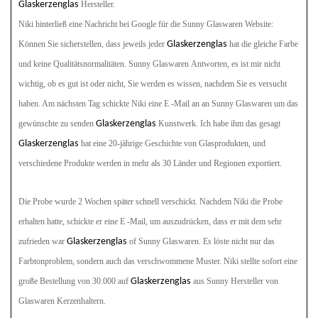
Glaskerzenglas
Hersteller.
Niki hinterließ eine Nachricht bei Google für die Sunny Glaswaren
Website:
Können Sie sicherstellen, dass jeweils jeder
Glaskerzenglas
hat die gleiche Farbe
und keine Qualitätsnormalitäten. Sunny Glaswaren
Antworten, es ist mir nicht
wichtig, ob es gut ist oder nicht, Sie werden es wissen, nachdem Sie es versucht
haben. Am nächsten Tag schickte Niki eine E -Mail an an Sunny Glaswaren
um das
gewünschte zu senden
Glaskerzenglas
Kunstwerk. Ich habe ihm das gesagt
Glaskerzenglas
hat eine 20-jährige Geschichte von Glasprodukten, und
verschiedene Produkte werden in mehr als 30 Länder und Regionen exportiert.
Die Probe wurde 2 Wochen später schnell verschickt. Nachdem Niki die Probe
erhalten hatte, schickte er eine E -Mail, um auszudrücken, dass er mit dem sehr
zufrieden war
Glaskerzenglas
of Sunny Glaswaren. Es löste nicht nur das
Farbtonproblem, sondern auch das verschwommene Muster. Niki stellte sofort eine
große Bestellung von 30.000 auf
Glaskerzenglas
aus Sunny Hersteller von
Glaswaren Kerzenhaltern.