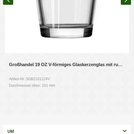
Großhandel 19 OZ V-förmiges Glaskerzenglas mit rundem Boden
Artikel-Nr.:SGBZ101124V
Durchmesser oben: 101 mm
Bodendurchmesser: 72 mm
Höhe: 124 mm
Gewicht: 476 g
Fassungsvermögen: 520 ml
Mindestbestellmenge: 3000 Stück
UM