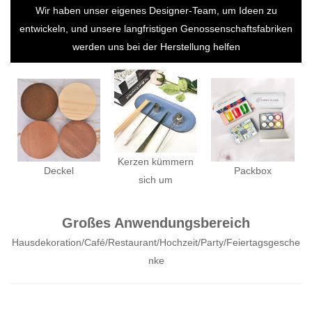
Wir haben unser eigenes Designer-Team, um Ideen zu
entwickeln, und unsere langfristigen Genossenschaftsfabriken
werden uns bei der Herstellung helfen
Kerzen kümmern
Deckel
Packbox
sich um
Großes Anwendungsbereich
Hausdekoration/Café/Restaurant/Hochzeit/Party/Feiertagsgesche
nke