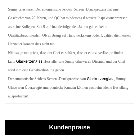
Sunny Glaswaren
Der automatische Seiden -Screen -Druckprozess hat eine
Geschichte von 20 Jahren, und QC hat mindestens 6 weitere Inspektionsprozesse
als seine Kollegen. Seit 9 aufeinanderfolgenden Jahren gab es keine
Qualitätsbeschwerden. Ob in Bezug auf Handwerkskunst oder Qualität, die meisten
Hersteller können dies nicht tun.
Niki sagte mir privat, dass der Chef es schätzt, dass er eine zuverlässige finden
kann
Glaskerzenglas
Hersteller
wie Sunny Glaswaren
Diesmal, und der Chef
wird ihm eine Gehaltserhöhung geben.
Der automatische Seidens Screen -Druckprozess von
Glaskerzenglas
, Sunny
Glaswaren
Überzeugte amerikanische Kunden können auch eine kleine Bestellung
ausprobieren!
Kundenpraise