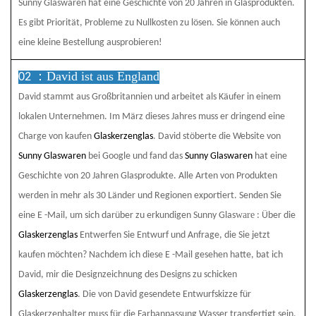
Sunny Glaswaren
hat eine Geschichte von 20 Jahren in Glasprodukten.
Es gibt Priorität, Probleme zu Nullkosten zu lösen. Sie können auch
eine kleine Bestellung ausprobieren!
David ist aus England
02 ：
David stammt aus Großbritannien und arbeitet als Käufer in einem
lokalen Unternehmen. Im März dieses Jahres muss er dringend eine
Charge von kaufen
Glaskerzenglas
. David stöberte die Website von
Sunny Glaswaren
bei Google und fand das
Sunny Glaswaren
hat eine
Geschichte von 20 Jahren Glasprodukte. Alle Arten von Produkten
werden in mehr als 30 Länder und Regionen exportiert. Senden Sie
ware
eine E -Mail, um sich darüber zu erkundigen Sunny Glas
: Über die
Glaskerzenglas
Entwerfen Sie Entwurf und Anfrage, die Sie jetzt
kaufen möchten? Nachdem ich diese E -Mail gesehen hatte, bat ich
David, mir die Designzeichnung des Designs zu schicken
Glaskerzenglas
. Die von David gesendete Entwurfskizze für
Glaskerzenhalter muss für die Farbanpassung Wasser transfertigt sein.