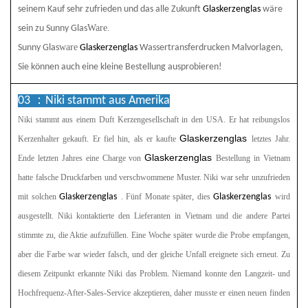
seinem Kauf sehr zufrieden und das alle Zukunft
Glaskerzenglas
wäre
Ware.
sein zu Sunny Glas
ware
Sunny Glas
Glaskerzenglas
Wassertransferdrucken Malvorlagen,
Sie können auch eine kleine Bestellung ausprobieren!
03 ：
Niki stammt aus Amerika
Niki stammt aus einem Duft
Kerzengesellschaft in den USA. Er hat reibungslos
Glaskerzenglas
Kerzenhalter gekauft. Er fiel hin, als er kaufte
letztes Jahr.
Glaskerzenglas
Ende letzten Jahres eine Charge von
Bestellung in Vietnam
hatte falsche Druckfarben und verschwommene Muster. Niki war sehr unzufrieden
mit solchen
Glaskerzenglas
. Fünf Monate später, dies
Glaskerzenglas
wird
ausgestellt. Niki kontaktierte den Lieferanten in Vietnam und die andere Partei
stimmte zu, die Aktie aufzufüllen. Eine Woche später wurde die Probe empfangen,
aber die Farbe war wieder falsch, und der gleiche Unfall ereignete sich erneut. Zu
diesem Zeitpunkt erkannte Niki das Problem. Niemand konnte den Langzeit- und
Hochfrequenz-After-Sales-Service akzeptieren, daher musste er einen neuen finden