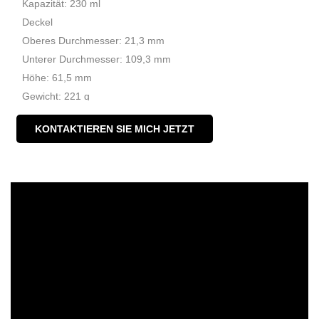
Kapazität: 230 ml
Deckel
Oberes Durchmesser: 21,3 mm
Unterer Durchmesser: 109,3 mm
Höhe: 61,5 mm
Gewicht: 221 g
MOQ: 5000 Stücke
KONTAKTIEREN SIE MICH JETZT