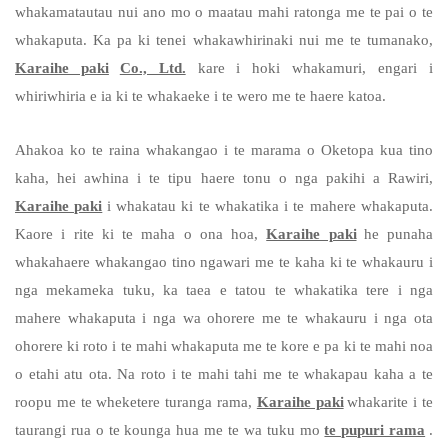
whakamatautau nui ano mo o maatau mahi ratonga me te pai o te
whakaputa. Ka pa ki tenei whakawhirinaki nui me te tumanako,
Karaihe paki
Co., Ltd.
kare i hoki whakamuri, engari i
whiriwhiria e ia ki te whakaeke i te wero me te haere katoa.
Ahakoa ko te raina whakangao i te marama o Oketopa kua tino
kaha, hei awhina i te tipu haere tonu o nga pakihi a Rawiri,
Karaihe paki
i whakatau ki te whakatika i te mahere whakaputa.
Kaore i rite ki te maha o ona hoa,
Karaihe paki
he punaha
whakahaere whakangao tino ngawari me te kaha ki te whakauru i
nga mekameka tuku, ka taea e tatou te whakatika tere i nga
mahere whakaputa i nga wa ohorere me te whakauru i nga ota
ohorere ki roto i te mahi whakaputa me te kore e pa ki te mahi noa
o etahi atu ota. Na roto i te mahi tahi me te whakapau kaha a te
roopu me te wheketere turanga rama,
Karaihe paki
whakarite i te
taurangi rua o te kounga hua me te wa tuku mo
te pupuri rama
.