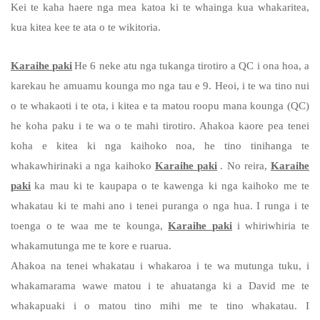
Kei te kaha haere nga mea katoa ki te whainga kua whakaritea,
kua kitea kee te ata o te wikitoria.
Karaihe paki
He 6 neke atu nga tukanga tirotiro a QC i ona hoa, a
karekau he amuamu kounga mo nga tau e 9. Heoi, i te wa tino nui
o te whakaoti i te ota, i kitea e ta matou roopu mana kounga (QC)
he koha paku i te wa o te mahi tirotiro. Ahakoa kaore pea tenei
koha e kitea ki nga kaihoko noa, he tino tinihanga te
whakawhirinaki a nga kaihoko
Karaihe paki
. No reira,
Karaihe
paki
ka mau ki te kaupapa o te kawenga ki nga kaihoko me te
whakatau ki te mahi ano i tenei puranga o nga hua. I runga i te
toenga o te waa me te kounga,
Karaihe paki
i whiriwhiria te
whakamutunga me te kore e ruarua.
Ahakoa na tenei whakatau i whakaroa i te wa mutunga tuku, i
whakamarama wawe matou i te ahuatanga ki a David me te
whakapuaki i o matou tino mihi me te tino whakatau. I