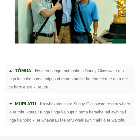
TŌMUA :
He mea hanga motuhake a Sunny Glassware mo
nga kaihoko o nga kaipupuri rama karaihe he tino reka te reka me
te kore e aro ki te utu.
MURI ATU :
Ka whakatauhia e Sunny Glassware te raru whero
o te tohu koura i runga i nga kaipupuri rama karaehe hei awhina i
nga kaihoko ki te whakatau i te raru whakawhirinaki o te waitohu.