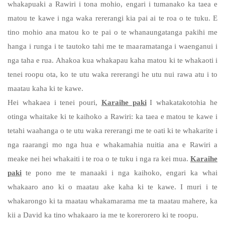
whakapuaki a Rawiri i tona mohio, engari i tumanako ka taea e
matou te kawe i nga waka rererangi kia pai ai te roa o te tuku. E
tino mohio ana matou ko te pai o te whanaungatanga pakihi me
hanga i runga i te tautoko tahi me te maaramatanga i waenganui i
nga taha e rua. Ahakoa kua whakapau kaha matou ki te whakaoti i
tenei roopu ota, ko te utu waka rererangi he utu nui rawa atu i to
maatau kaha ki te kawe.
Hei whakaea i tenei pouri,
Karaihe paki
I whakatakotohia he
otinga whaitake ki te kaihoko a Rawiri: ka taea e matou te kawe i
tetahi waahanga o te utu waka rererangi me te oati ki te whakarite i
nga raarangi mo nga hua e whakamahia nuitia ana e Rawiri a
meake nei hei whakaiti i te roa o te tuku i nga ra kei mua.
Karaihe
paki
te pono me te manaaki i nga kaihoko, engari ka whai
whakaaro ano ki o maatau ake kaha ki te kawe. I muri i te
whakarongo ki ta maatau whakamarama me ta maatau mahere, ka
kii a David ka tino whakaaro ia me te korerorero ki te roopu.