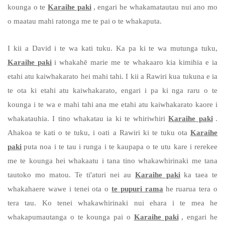
kounga o te
Karaihe paki
,
engari he whakamatautau nui ano mo
o maatau mahi ratonga me te pai o te whakaputa.
I kii a David i te wa kati tuku. Ka pa ki te wa mutunga tuku,
Karaihe paki
i whakahē marie me te whakaaro kia kimihia e ia
etahi atu kaiwhakarato hei mahi tahi. I kii a Rawiri kua tukuna e ia
te ota ki etahi atu kaiwhakarato, engari i pa ki nga raru o te
kounga i te wa e mahi tahi ana me etahi atu kaiwhakarato kaore i
whakatauhia. I tino whakatau ia ki te whiriwhiri
Karaihe paki
.
Ahakoa te kati o te tuku, i oati a Rawiri ki te tuku ota
Karaihe
paki
puta noa i te tau i runga i te kaupapa o te utu kare i rerekee
me te kounga hei whakaatu i tana tino whakawhirinaki me tana
tautoko mo matou. Te ti'aturi nei au
Karaihe paki
ka taea te
whakahaere wawe i tenei ota o
te pupuri rama
he ruarua tera o
tera tau. Ko tenei whakawhirinaki nui ehara i te mea he
whakapumautanga o te kounga pai o
Karaihe paki
, engari he