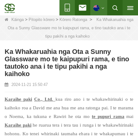
>
>
>
Kāinga
Pitopito kōrero
Kōrero Ratonga
Ka Whakaruahia nga
Ota a Sunny Glassware mo te kaipupuri rama, e tino tautoko ana i te
tipu pakihi a nga kaihoko
Ka Whakaruahia nga Ota a Sunny
Glassware mo te kaipupuri rama, e tino
tautoko ana i te tipu pakihi a nga
kaihoko
2024-11-21 15:50:47
Karaihe paki
Co., Ltd.
kua riro ano i te whakawhirinaki o te
kaihoko roa a David me ana hua me ana ratonga pai. I te marama
o Noema, ka tukuna e Rawiri he ota mo
te pupuri rama
mai
Karaihe paki
he ruarua tera i tera tau i runga i te whakawhirinaki
hohonu. Ko tenei whirinaki taumaha ehara i te whakapumau i te