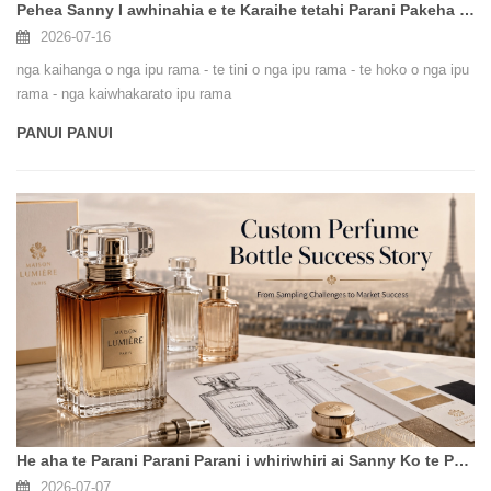
Pehea Sanny I awhinahia e te Karaihe tetahi Parani Pakeha ki te Whakaritea i nga Kaipupuri Moana Karamic
2026-07-16
nga kaihanga o nga ipu rama - te tini o nga ipu rama - te hoko o nga ipu
rama - nga kaiwhakarato ipu rama
PANUI PANUI
He aha te Parani Parani Parani i whiriwhiri ai Sanny Ko te Paraihe mo nga Pounamu Parani Ritenga
2026-07-07