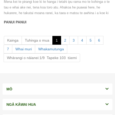
Mena kei te pirangi koe ki te hanga i tetahi ipu rama mo te kohinga o te
tau e whai ake nei, tena koa toro atu. Ahakoa he puawai here, he
hukarere, he takutai moana ranei, ka taea e matou te awhina i a koe ki
te whakatio i roto i te karaihe.
PANUI PANUI
Kainga
Tuhinga o mua
1
2
3
4
5
6
7
Whai muri
Whakamutunga
Whārangi o nāianei:1/9 Tapeke 103 tūemi
MŌ
NGĀ KĀWAI HUA