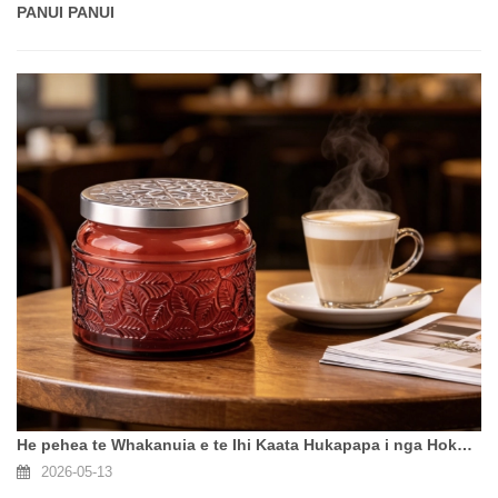
PANUI PANUI
He pehea te Whakanuia e te Ihi Kaata Hukapapa i nga Hokonga Tukurua ma te 25%?
2026-05-13