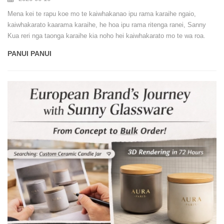
Mena kei te rapu koe mo te kaiwhakanao ipu rama karaihe ngaio,
kaiwhakarato kaarama karaihe, he hoa ipu rama ritenga ranei, Sanny
Kua reri nga taonga karaihe kia noho hei kaiwhakarato mo te wa roa.
PANUI PANUI