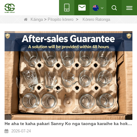
>
>
Kāinga
Pitopito kōrero
Kōrero Ratonga
He aha te kaha pakari Sanny Ko nga taonga karaihe ka hokona e nga kaihoko Amerika mo nga tau e wha
2026-07-24