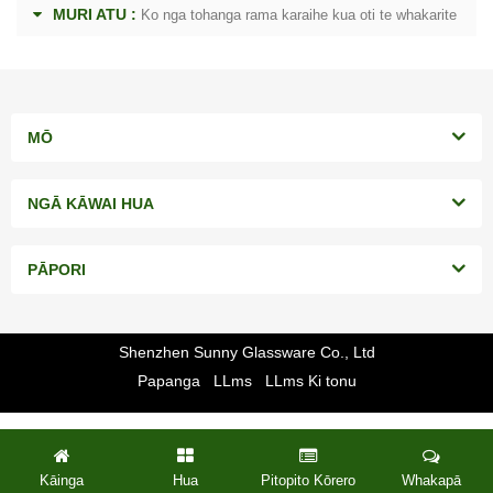
MURI ATU :
Ko nga tohanga rama karaihe kua oti te whakarite
MŌ
NGĀ KĀWAI HUA
PĀPORI
Shenzhen Sunny Glassware Co., Ltd
Papanga
LLms
LLms Ki tonu
Kāinga
Hua
Pitopito Kōrero
Whakapā