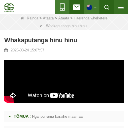
>
>
>
Kāinga
Ataata
Ataata
Haerenga wheketere
>
Whakaputanga hinu hinu
Whakaputanga hinu hinu
2025-03-24 15:07:57
TŌMUA :
Nga ipu rama karaihe maamaa