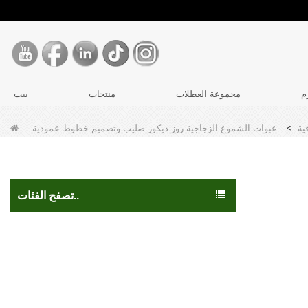
م
مجموعة العطلات
منتجات
بيت
ية
>
عبوات الشموع الزجاجية روز ديكور صليب وتصميم خطوط عمودية
تصفح الفئات..