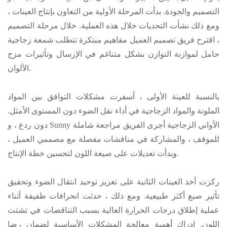
التصميم والجودة. بدأت المرحلة الأولية من التعاون بإنتاج العينات ،
ومع ذلك نشأت التحديات خلال هذه العملية. خلال مرحلة التصميم
، اقترح فريق تصميم العميل مفاهيم مبتكرة تتطلب شمعة زجاجية
حامل
لموازنة التوازن بشكل متناغم في الإرسال وتأثيرات مزج
الألوان.
بالنسبة للعينة الأولى ، أسفرت مشكلات التوافق بين المواد
الملونة والمواد الزجاجية في أداء نقل الضوء دون المستوى الأمثل.
Sunny الأواني الزجاجية
أجرى الفريق مراجعة شاملة
دون ردع ، و
للموقف ، والمشاركة في مناقشات مفصلة مع مصممي العميل ،
وبدأت تعديلات على صيغة اللون لتحسين خطة الإنتاج.
ركزت أخذ العينات الثانية على تعزيز توحيد انتقال الضوء وتحقيق
تأثير صبغ أكثر طبيعية. ومع ذلك ، حدثت انحرافات طفيفة أثناء
عملية إطلاق درجات الحرارة العالية بسبب التناقضات في تشتت
اللون. إدراك أهمية معالجة المشكلات الأساسية لضمان رضا