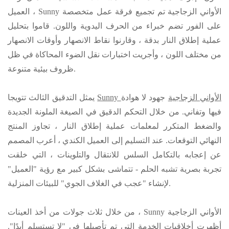
Sunny الأواني الزجاجية
تم تجميع فرقة عمل متخصصة
العميل ،
على الفور تضم خبراء من الحرف اليدوية واللون. قاموا بتحليل
عملية إطلاق النار بدقة ، وقارنوا نقاط الانصهار وأوقات الانصهار
من مختلف اللون ، وأجريت اختبارات نقل الضوء المحاكاة في ظل
ظروف بيئية متنوعة.
Sunny الأواني الزجاجية
جهود لا هوادة
يمثل التدقيق الثالث تتويجا
فيها وتفاني. من خلال التحكم الدقيق في الصيغة الملونة الجديدة
والضغط المتكرر لمعلمات عملية إطلاق النار ، تجاوز المنتج
النهائي التوقعات. عند التسليم إلى العميل الكندي ، أعرب المصمم
عن إعجابه بالتكامل السلس للانتقال والتلوينات ، التي خلقت
تجربة بصرية تشبه الحلم - تتماشى بشكل كبير مع رؤية "العميل"
لإنشاء "عجب في الغلاف الجوي" للبيئات المنزلية.
Sunny الأواني الزجاجية
من خلال ثلاث جولات من أخذ العينات ،
أظهرت أخلاقيات الخدمة التي تم تأصيلها في "لا تستسلم أبدًا".