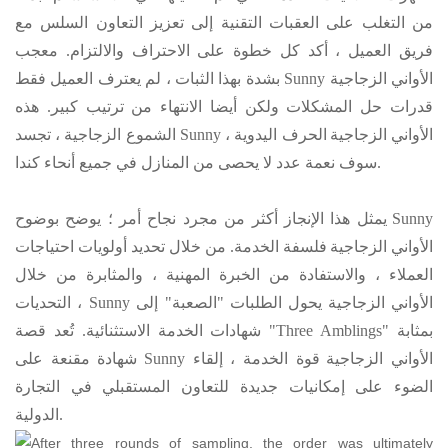
من التغلب على العقبات التقنية إلى تعزيز التعاون السلس مع
فريق العميل ، أكد كل خطوة على الاحتراف والالتزام. معجب
Sunny الأواني الزجاجية
بشدة بهذا الثبات ، لم يعترف العميل فقط
قدرات حل المشكلات ولكن أيضا الانتهاء من ترتيب كبير. هذه
Sunny الأواني الزجاجية
الحرف اليدوية ،
الشموع الزجاجية ، تجسد
سوف نعمة عدد لا يحصى من المنازل في جميع أنحاء كندا.
Sunny
يمثل هذا الإنجاز أكثر من مجرد نجاح أمر ؛ يوضح بوضوح
الأواني الزجاجية
فلسفة الخدمة. من خلال تحديد أولويات احتياجات
العملاء ، والاستفادة من الخبرة المهنية ، والمثابرة من خلال
Sunny الأواني الزجاجية
يحول الطلبات "الصعبة" إلى
التحديات ،
شهادات الخدمة الاستثنائية. تُعد قصة "Three Amblings" بمثابة
Sunny الأواني الزجاجية
قوة الخدمة ، إلقاء
شهادة مقنعة على
الضوء على إمكانيات جديدة للتعاون المستقبلي في التجارة
الدولية.