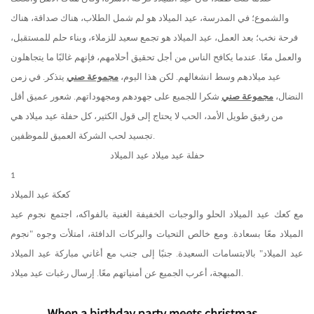
والشموع؛ في المدرسة، عيد الميلاد هو لم شمل الطلاب، هناك صداقة، هناك
فرحة نخب؛ بعد العمل، عيد الميلاد هو تجمع سعيد للزملاء، وبناء حلم للمستقبل،
والعمل معًا. عندما يكافح الناس من أجل تحقيق أحلامهم، فإنهم غالبًا ما يتجاهلون
عيد ميلادهم وسط انشغالهم. لكن هذا اليوم،
مجموعة صني
يتذكر. في زمن
النضال،
مجموعة صني
شكرا للجميع على جهودهم ومجهوداتهم. شعور عميق أقل
من رفيق طويل الأمد، الحب لا يحتاج إلى قول الكثير، كل حفلة عيد ميلاد هي
تجسيد لحب الشركة العميق للموظفين.
حفلة عيد ميلاد عيد الميلاد
1
كعكة عيد الميلاد
مع كعك عيد الميلاد الحلو والوجبات الخفيفة الغنية بالفواكه، اجتمع نجوم عيد
الميلاد معًا بسعادة. ومع خالص التحيات والبركات الدافئة، امتلأت وجوه "نجوم
عيد الميلاد" بالابتسامات السعيدة. جنبًا إلى جنب مع أغاني مباركة عيد الميلاد
المبهجة، أعرب الجميع عن أمنياتهم معًا. إرسال رغبات عيد ميلاد.