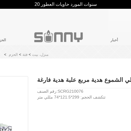
20 سنوات المورد حاويات العطور
أخبار
الحز
منزل، بيت
>
فئة
>
الحزم
>
لي الشموع هدية مربع علبة هدية فارغة
رقم الصنف:SCRG210076
تتكشف الحجم: 299*121.5*74 مللي متر