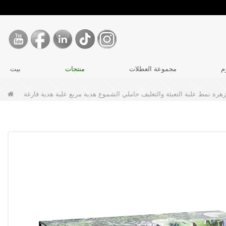
م
مجموعة العطلات
منتجات
بيت
زهرة نمط علبة التعبئة والتغليف حاملي الشموع هدية مربع علبة هدية فارغة