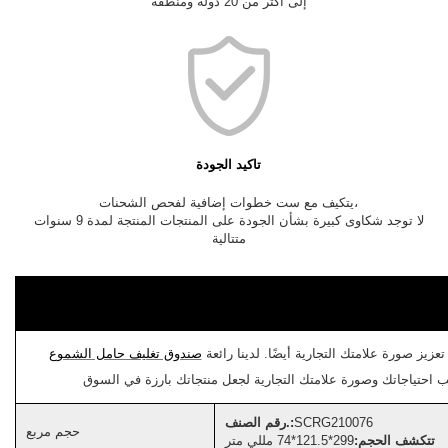
إلى أكثر من 20 دولة ومنطقة
تاكيد الجودة
يتكيف مع ست خطوات إضافية لفحص الشحنات،
لا توجد شكاوى كبيرة بشأن الجودة على المنتجات المنتجة لمدة 9 سنوات
متتالية
عزيز صورة علامتك التجارية أيضًا. لدينا رائعة
صندوق تغليف حامل الشموع
SCRG210076
رقم الصنف.:
حجم مربع
تتكشف الحجم:
299*121.5*74 مللي متر