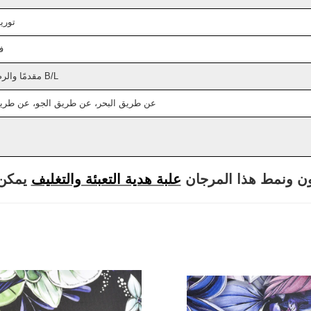
توري
في غ
إيداع 30% بواسطة T/T مقدمًا والرصيد مقابل نسخة B/L
عن طريق البحر، عن طريق الجو، عن طريق
ن ونمط هذا المرجان
علبة هدية التعبئة والتغليف