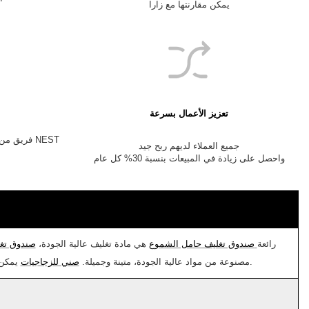
يمكن مقارنتها مع زارا
تعزيز الأعمال بسرعة
فريق من ا
جميع العملاء لديهم ربح جيد
واحصل على زيادة في المبيعات بنسبة 30% كل عام
رائعة
صندوق تغليف حامل الشموع
هي مادة تغليف عالية الجودة،
صندوق تغ
تصميمات تناسب احتياجاتك وصورة علامتك التجارية لجعل منتجاتك بارزة في السوق.
مصنوعة من مواد عالية الجودة، متينة وجميلة.
صني للزجاجيات
يمكن 