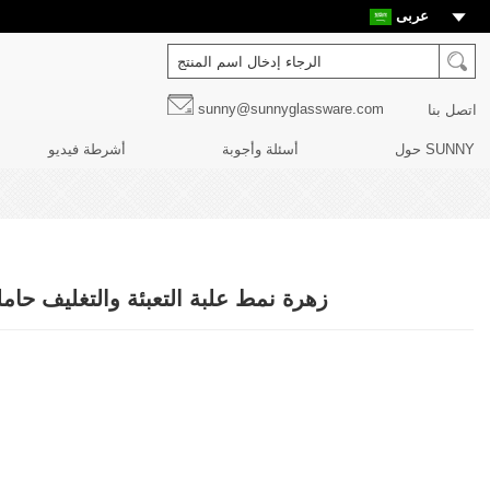
عربى
sunny@sunnyglassware.com
اتصل بنا
حول SUNNY
أسئلة وأجوبة
أشرطة فيديو
زهرة نمط علبة التعبئة والتغليف حام