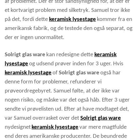
af problemet. Der er stor sandsynlighed for, at der er
et kortvarigt problem med silketryk. Samuel tror ikke
på det, fordi dette
keramisk lysestage
kommer fra en
amerikansk fabrik, og de testede den også separat, og
der er ingen unormalitet.
Solrigt glas
ware
kan redesigne dette
keramisk
lysestage
og udsend prøver inden for 3 uger. Hvis
keramisk lysestage
of
Solrigt glas
ware
også har
denne form for problemer, refunderer vi
prøveordregebyret. Samuel følte, at der ikke var
nogen risiko, og måske var det også håb. Efter 3 uger
sendte vi prøvelisten ud. Efter at have modtaget det,
var Samuel overrasket over det
Solrigt glas
ware
nydesignet
keramisk lysestage
var mere magtfulde
end deres amerikanske producenter. De beundrede