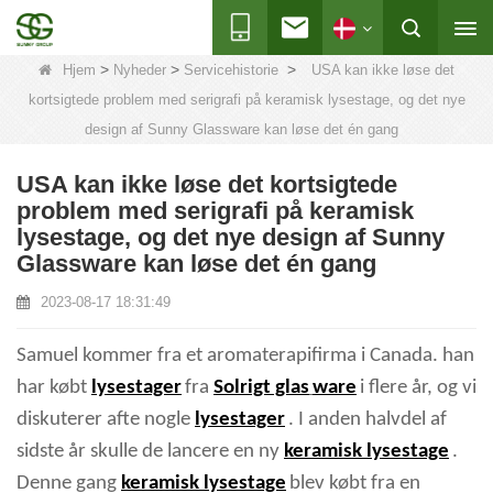
>
>
>
Hjem
Nyheder
Servicehistorie
USA kan ikke løse det
kortsigtede problem med serigrafi på keramisk lysestage, og det nye
design af Sunny Glassware kan løse det én gang
USA kan ikke løse det kortsigtede
problem med serigrafi på keramisk
lysestage, og det nye design af Sunny
Glassware kan løse det én gang
2023-08-17 18:31:49
Samuel kommer fra et aromaterapifirma i Canada. han
har købt
lysestager
fra
Solrigt glas
ware
i flere år, og vi
diskuterer afte nogle
lysestager
. I anden halvdel af
sidste år skulle de lancere en ny
keramisk lysestage
.
Denne gang
keramisk lysestage
blev købt fra en