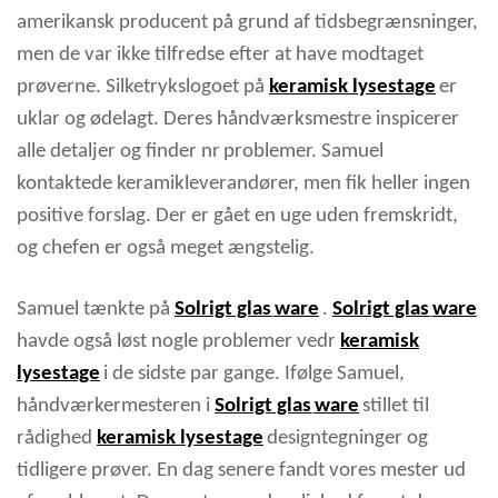
amerikansk producent på grund af tidsbegrænsninger,
men de var ikke tilfredse efter at have modtaget
prøverne. Silketrykslogoet på
keramisk lysestage
er
uklar og ødelagt. Deres håndværksmestre inspicerer
alle detaljer og finder nr
problemer. S
amuel
kontaktede keramikleverandører, men fik heller ingen
positive forslag. Der er gået en uge uden fremskridt,
og chefen er også meget ængstelig.
Samuel tænkte på
Solrigt glas
ware
.
Solrigt glas
ware
havde også løst nogle problemer vedr
keramisk
lysestage
i de sidste par gange. Ifølge Samuel,
håndværkermesteren i
Solrigt glas
ware
stillet til
rådighed
keramisk lysestage
designtegninger og
tidligere prøver. En dag senere fandt vores mester ud