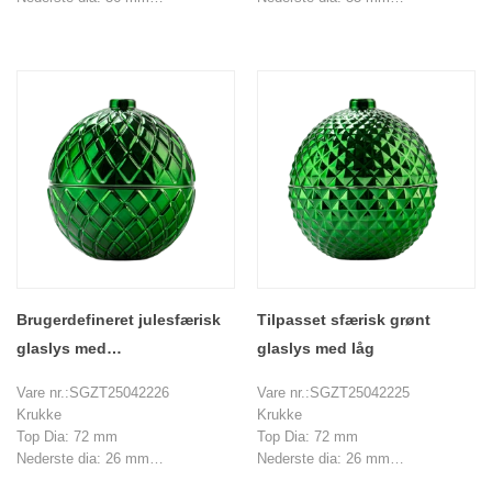
Højde: 51 mm
Højde: 51 mm
Max Dia ： 108 mm
Max Dia ： 107 mm
Vægt: 263 g
Vægt: 265 g
Kapacitet ： 250 ml
Kapacitet ： 250 ml
Låg
Låg
Top Dia: 20 mm
Top Dia: 20 mm
Nederste dia: 108 mm
Nederste dia: 108 mm
Højde: 60 mm
Højde: 62 mm
Vægt: 226 g
Vægt: 201 g
MOQ: 1000 stykker
MOQ: 1000 stykker
Brugerdefineret julesfærisk
Tilpasset sfærisk grønt
glaslys med
glaslys med låg
lågdiamantgræsmønster
Vare nr.:SGZT25042226
Vare nr.:SGZT25042225
dekorativ krukke
Krukke
Krukke
Top Dia: 72 mm
Top Dia: 72 mm
Nederste dia: 26 mm
Nederste dia: 26 mm
Højde: 43 mm
Højde: 43 mm