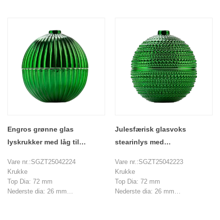
Vægt: 120 g
Vægt: 120 g
Kapacitet ： 106 ml
Kapacitet ： 106 ml
Låg
Låg
Top Dia: 15 mm
Top Dia: 15 mm
Nederste dia: 80 mm
Nederste dia: 80 mm
Højde: 46 mm
Højde: 46 mm
Vægt: 96 g
Vægt: 96 g
MOQ: 1000 stykker
MOQ: 1000 stykker
Engros grønne glas
Julesfærisk glasvoks
lyskrukker med låg til
stearinlys med
juledekorationslys
låglysbeholder
Vare nr.:SGZT25042224
Vare nr.:SGZT25042223
Krukke
Krukke
Top Dia: 72 mm
Top Dia: 72 mm
Nederste dia: 26 mm
Nederste dia: 26 mm
Højde: 43 mm
Højde: 43 mm
Vægt: 120 g
Vægt: 120 g