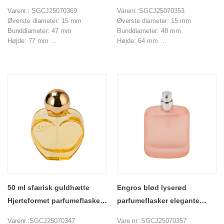
Sprayflaske med metalhætte
Varenr.: SGCJ25070369
Varenr.:SGCJ25070353
Øverste diameter: 15 mm
Øverste diameter: 15 mm
Bunddiameter: 47 mm
Bunddiameter: 48 mm
Højde: 77 mm
Højde: 64 mm
Vægt: 125 g
Vægt: 144 g
Kapacitet: 50 ml
Kapacitet: 30 ml
MOQ: 20000 stk
MOQ: 20000 stk
50 ml sfærisk guldhætte
Engros blød lyserød
Hjerteformet parfumeflaske
parfumeflasker elegante
duftbeholder
duftbeholdere
Varenr.:SGCJ25070347
Vare nr.:SGCJ25070357