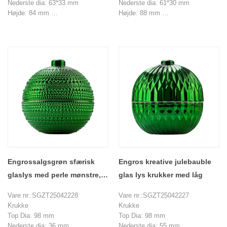
Nederste dia: 63*33 mm
Nederste dia: 61*30 mm
Højde: 84 mm
Højde: 88 mm
Vægt: 178 g
Vægt: 144 g
Kapacitet: 50 ml
Kapacitet: 50 ml
MOQ: 20000 stykker
MOQ: 20000 stykker
Engrossalgsgrøn sfærisk
Engros kreative julebauble
glaslys med perle mønstre,
glas lys krukker med låg
låg inkluderet, aromaterapi
Vare nr.:SGZT25042228
Vare nr.:SGZT25042227
lysestager
Krukke
Krukke
Top Dia: 98 mm
Top Dia: 98 mm
Nederste dia: 36 mm
Nederste dia: 55 mm