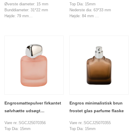
Øverste diameter: 15 mm
Top Dia: 15mm
Bunddiameter: 31*22 mm
Nederste dia: 63*33 mm
Højde: 79 mm
Højde: 84 mm
Max diameter: 68 mm
Vægt: 155 g
Vægt: 160 g
Kapacitet: 50 ml
Kapacitet: 50 ml
MOQ: 20000 stykker
MOQ: 20000 stk
Engrosmattepulver firkantet
Engros minimalistisk brun
sølvhætte udsøgt
frostet glas parfume flaske
genopfyldelig spray parfume
Vare nr.:SGCJ25070356
Vare nr.:SGCJ25070355
flaske
Top Dia: 15mm
Top Dia: 15mm