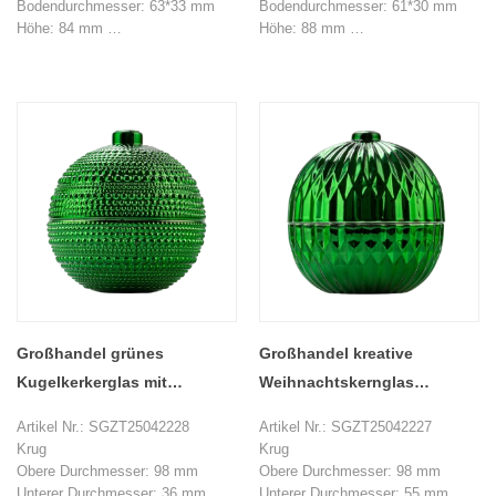
Parfümflasche
Bodendurchmesser: 63*33 mm
Bodendurchmesser: 61*30 mm
Höhe: 84 mm
Höhe: 88 mm
Gewicht: 178 g
Gewicht: 144 g
Kapazität: 50 ml
Kapazität: 50 ml
MOQ: 20000 Stücke
MOQ: 20000 Stücke
Großhandel grünes
Großhandel kreative
Kugelkerkerglas mit
Weihnachtskernglas
Perlenmustern, Deckel,
Kerzengläser mit Deckel
Artikel Nr.: SGZT25042228
Artikel Nr.: SGZT25042227
Aromatherapie Kerzenhalter
Krug
Krug
Obere Durchmesser: 98 mm
Obere Durchmesser: 98 mm
Unterer Durchmesser: 36 mm
Unterer Durchmesser: 55 mm