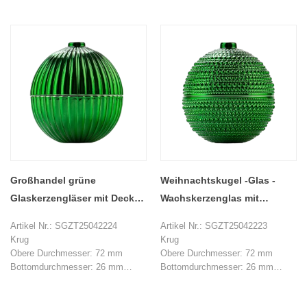
Gewicht: 120 g
Gewicht: 120 g
Kapazität: 106 ml
Kapazität: 106 ml
Deckel
Deckel
Top Dia: 15 mm
Top Dia: 15 mm
Unterer Durchmesser: 80 mm
Unterer Durchmesser: 80 mm
Höhe: 46 mm
Höhe: 46 mm
Gewicht: 96 g
Gewicht: 96 g
MOQ: 1000 Stücke
MOQ: 1000 Stücke
Großhandel grüne
Weihnachtskugel -Glas -
Glaskerzengläser mit Deckel
Wachskerzenglas mit
für
Deckelkerzenbehälter
Artikel Nr.: SGZT25042224
Artikel Nr.: SGZT25042223
Weihnachtsdekorationskerze
Krug
Krug
nherstellung
Obere Durchmesser: 72 mm
Obere Durchmesser: 72 mm
Bottomdurchmesser: 26 mm
Bottomdurchmesser: 26 mm
Höhe: 43 mm
Höhe: 43 mm
Gewicht: 120 g
Gewicht: 120 g