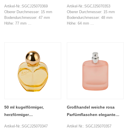
Parfümflaschen mit
Farbverlauf in Blau und
Artikel-Nr.:SGCJ25070369
Artikel-Nr.:SGCJ25070353
vergoldetem Kugeldeckel
Metallverschluss
Oberer Durchmesser: 15 mm
Oberer Durchmesser: 15 mm
Bodendurchmesser: 47 mm
Bodendurchmesser: 48 mm
Höhe: 77 mm
Höhe: 64 mm
Gewicht: 125 g
Gewicht: 144 g
Fassungsvermögen: 50 ml
Fassungsvermögen: 30 ml
Mindestbestellmenge: 20.000
Mindestbestellmenge: 20.000
Stück
Stück
50 ml kugelförmiger,
Großhandel weiche rosa
herzförmiger
Parfümflaschen elegante
Parfümflaschen-Duftbehälter
Duftbehälter
Artikel-Nr.:SGCJ25070347
Artikel Nr.: SGCJ25070357