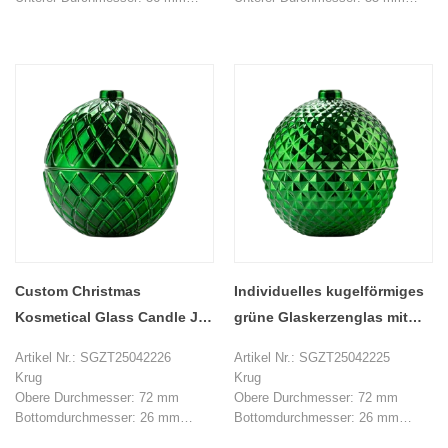
Höhe: 51 mm
Höhe: 51 mm
Max Dia: 108 mm
Max Dia: 107 mm
Gewicht: 263 g
Gewicht: 265 g
Kapazität: 250 ml
Kapazität: 250 ml
Deckel
Deckel
Top Dia: 20 mm
Top Dia: 20 mm
Unterer Durchmesser: 108 mm
Unterer Durchmesser: 108 mm
Höhe: 60 mm
Höhe: 62 mm
Gewicht: 226 g
Gewicht: 201 g
MOQ: 1000 Stücke
MOQ: 1000 Stücke
Custom Christmas
Individuelles kugelförmiges
Kosmetical Glass Candle Jar
grüne Glaskerzenglas mit
mit Deckel Diamond Grid
Deckel
Artikel Nr.: SGZT25042226
Artikel Nr.: SGZT25042225
Muster Dekoratives Glas
Krug
Krug
Obere Durchmesser: 72 mm
Obere Durchmesser: 72 mm
Bottomdurchmesser: 26 mm
Bottomdurchmesser: 26 mm
Höhe: 43 mm
Höhe: 43 mm