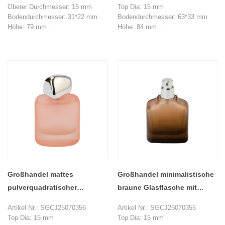
mit goldenem Verschluss
Oberer Durchmesser: 15 mm
Top Dia: 15 mm
Bodendurchmesser: 31*22 mm
Bodendurchmesser: 63*33 mm
Höhe: 79 mm
Höhe: 84 mm
Maximaler Durchmesser: 68 mm
Gewicht: 155 g
Gewicht: 160 g
Kapazität: 50 ml
Fassungsvermögen: 50 ml
MOQ: 20000 Stücke
Mindestbestellmenge: 20.000
Stück
Großhandel mattes
Großhandel minimalistische
pulverquadratischer
braune Glasflasche mit
Silberkappe exquisite
gefrostetem Glas
Artikel Nr.: SGCJ25070356
Artikel Nr.: SGCJ25070355
nachfüllbare Spray -
Top Dia: 15 mm
Top Dia: 15 mm