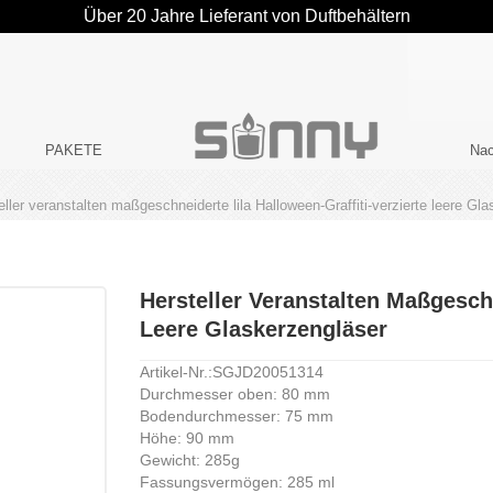
Über 20 Jahre Lieferant von Duftbehältern
PAKETE
Nac
eller veranstalten maßgeschneiderte lila Halloween-Graffiti-verzierte leere Gl
Hersteller Veranstalten Maßgeschn
Leere Glaskerzengläser
Artikel-Nr.:SGJD20051314
Durchmesser oben: 80 mm
Bodendurchmesser: 75 mm
Höhe: 90 mm
Gewicht: 285g
Fassungsvermögen: 285 ml