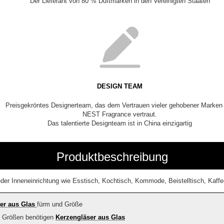
Der Lieferant von 80 % Duftmarken in den Vereinigten Staaten
DESIGN TEAM
Preisgekröntes Designerteam, das dem Vertrauen vieler gehobener Marken
NEST Fragrance vertraut.
Das talentierte Designteam ist in China einzigartig
Produktbeschreibung
eder Inneneinrichtung wie Esstisch, Kochtisch, Kommode, Beistelltisch, Kaff
er aus Glas
fürm und Größe
d Größen benötigen
Kerzengläser aus Glas