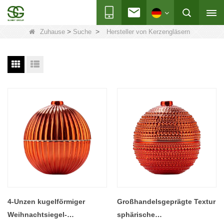
>
>
Zuhause
Suche
Hersteller von Kerzengläsern
4-Unzen kugelförmiger
Großhandelsgeprägte Textur
Weihnachtsiegel-
sphärische