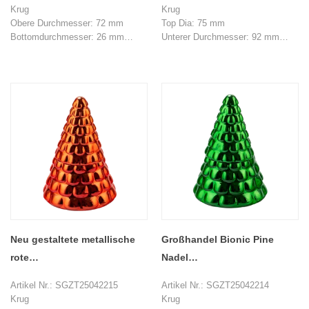
Glaskerzenglas mit Deckel
Krug
Krug
Obere Durchmesser: 72 mm
Top Dia: 75 mm
Bottomdurchmesser: 26 mm
Unterer Durchmesser: 92 mm
Höhe: 43 mm
Höhe: 71 mm
Gewicht: 120 g
Max Dia: 107 mm
Kapazität: 106 ml
Gewicht: 198 g
Deckel
Kapazität: 385 ml
Top Dia: 15 mm
Deckel
Unterer Durchmesser: 80 mm
Bottomdurchmesser: 64 mm
Höhe: 46 mm
Max Dia: 79 mm
Gewicht: 95 g
Höhe: 148 mm
MOQ: 1000 Stücke
Gewicht: 238 g
MOQ: 1000 Stücke
Neu gestaltete metallische
Großhandel Bionic Pine
rote
Nadel
Weihnachtglaskerzenglas
Weihnachtsbaumglaskerzen
Artikel Nr.: SGZT25042215
Artikel Nr.: SGZT25042214
mit Deckel
glas mit Deckel
Krug
Krug