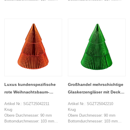
Höhe: 73 mm
Höhe: 73 mm
Max Dia: 122 mm
Max Dia: 122 mm
Gewicht: 314 g
Gewicht: 314 g
Kapazität: 408 ml
Kapazität: 408 ml
Deckel
Deckel
Unterer Durchmesser: 65 mm
Unterer Durchmesser: 65 mm
Max Dia: 79 mm
Max Dia: 79 mm
Höhe: 114 mm
Höhe: 114 mm
Gewicht: 200 g
Gewicht: 200 g
MOQ: 1000 Stücke
MOQ: 1000 Stücke
Luxus kundenspezifische
Großhandel mehrschichtige
rote Weihnachtsbaum-
Glaskerzengläser mit Deckel
Glaskerzenglas mit Deckel
für Weihnachtsfeiern
Artikel Nr.: SGZT25042211
Artikel Nr.: SGZT25042210
Krug
Krug
Obere Durchmesser: 90 mm
Obere Durchmesser: 90 mm
Bottomdurchmesser: 103 mm
Bottomdurchmesser: 103 mm
Höhe: 53,5 mm
Höhe: 53,5 mm