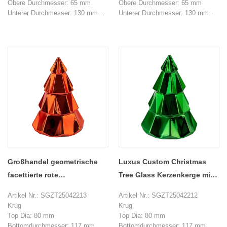
Obere Durchmesser: 65 mm
Obere Durchmesser: 65 mm
Unterer Durchmesser: 130 mm
Unterer Durchmesser: 130 mm
Höhe: 105 mm
Höhe: 105 mm
Max Dia: 139 mm
Max Dia: 139 mm
Gewicht: 485 g
Gewicht: 485 g
Kapazität: 590 ml
Kapazität: 590 ml
Deckel
Deckel
Bottomdurchmesser: 52 mm
Bottomdurchmesser: 52 mm
Max Dia: 81 mm
Max Dia: 81 mm
Höhe: 99 mm
Höhe: 99 mm
Gewicht: 168 g
Gewicht: 168 g
MOQ: 1000 Stücke
MOQ: 1000 Stücke
Großhandel geometrische
Luxus Custom Christmas
facettierte rote
Tree Glass Kerzenkerge mit
Weihnachtsbaum -
Deckel
Artikel Nr.: SGZT25042213
Artikel Nr.: SGZT25042212
Glaskerzedosen mit Deckel
Krug
Krug
Top Dia: 80 mm
Top Dia: 80 mm
Bottomdurchmesser: 117 mm
Bottomdurchmesser: 117 mm