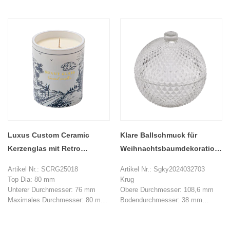
Max Dia: 122 mm
Max Dia: 122 mm
Gewicht: 255 g
Gewicht: 255 g
Kapazität: 350 ml
Kapazität: 350 ml
Deckel
Deckel
Unterer Durchmesser: 75,5 mm
Unterer Durchmesser: 75,5 mm
Max Dia: 89 mm
Max Dia: 89 mm
Höhe: 127 mm
Höhe: 127 mm
Gewicht: 230 g
Gewicht: 230 g
MOQ: 1000 Stücke
MOQ: 1000 Stücke
Luxus Custom Ceramic
Klare Ballschmuck für
Kerzenglas mit Retro
Weihnachtsbaumdekoration
Country Style Decal Paper
Glasballglas
Artikel Nr.: SCRG25018
Artikel Nr.: Sgky2024032703
Glaskerkergläser mit Deckel
Top Dia: 80 mm
Krug
Unterer Durchmesser: 76 mm
Obere Durchmesser: 108,6 mm
Maximales Durchmesser: 80 mm
Bodendurchmesser: 38 mm
Höhe: 90 mm
Höhe: 51,5 mm
Gewicht: 287g
Gewicht: 263 g