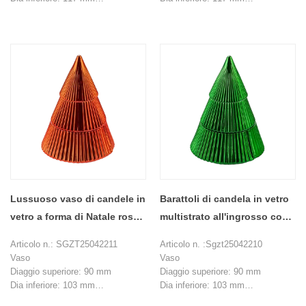
Altezza: 73 mm
Altezza: 73 mm
Max Dia ： 122 mm
Max Dia ： 122 mm
Peso: 314 g
Peso: 314 g
Capacità ： 408 ml
Capacità ： 408 ml
Coperchio
Coperchio
Dia inferiore: 65 mm
Dia inferiore: 65 mm
Max Dia ： 79 mm
Max Dia ： 79 mm
Altezza: 114 mm
Altezza: 114 mm
Peso: 200 g
Peso: 200 g
MOQ: 1000 pezzi
MOQ: 1000 pezzi
Lussuoso vaso di candele in
Barattoli di candela in vetro
vetro a forma di Natale rosso
multistrato all'ingrosso con
personalizzato con coperchi
coperchi per feste natalizie
Articolo n.: SGZT25042211
Articolo n. :Sgzt25042210
Vaso
Vaso
Diaggio superiore: 90 mm
Diaggio superiore: 90 mm
Dia inferiore: 103 mm
Dia inferiore: 103 mm
Altezza: 53,5 mm
Altezza: 53,5 mm