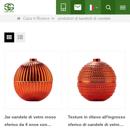
>
>
Casa
Ricerca
produttori di barattoli di candele
Jar candele di vetro rosso
Texture in rilievo all'ingrosso
sferico da 4 once con
sferico di candele di vetro