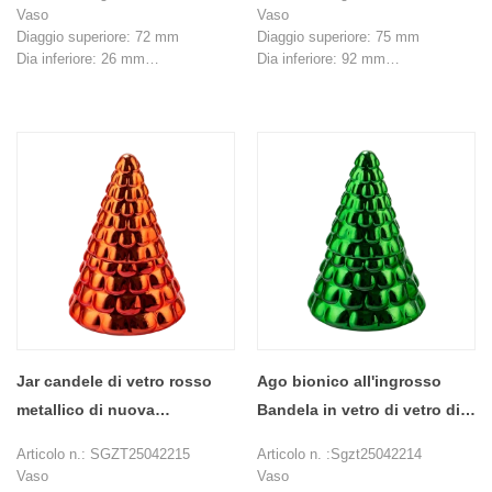
coperchio
Vaso
Vaso
Diaggio superiore: 72 mm
Diaggio superiore: 75 mm
Dia inferiore: 26 mm
Dia inferiore: 92 mm
Altezza: 43 mm
Altezza: 71 mm
Peso: 120 g
Max Dia ： 107 mm
Capacità ： 106 ml
Peso: 198 g
Coperchio
Capacità ： 385 ml
Diaggio superiore: 15 mm
Coperchio
Dia inferiore: 80 mm
Dia inferiore: 64 mm
Altezza: 46 mm
Max Dia ： 79 mm
Peso: 95 g
Altezza: 148 mm
MOQ: 1000 pezzi
Peso: 238 g
MOQ: 1000 pezzi
Jar candele di vetro rosso
Ago bionico all'ingrosso
metallico di nuova
Bandela in vetro di vetro di
progettazione con coperchi
pino di pino con coperchi
Articolo n.: SGZT25042215
Articolo n. :Sgzt25042214
Vaso
Vaso