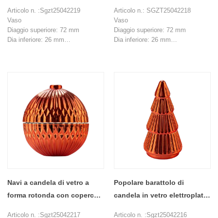
coperchio all'ingrosso
natalizio con coperchi
Articolo n. :Sgzt25042219
Articolo n.: SGZT25042218
Vaso
Vaso
Diaggio superiore: 72 mm
Diaggio superiore: 72 mm
Dia inferiore: 26 mm
Dia inferiore: 26 mm
Altezza: 43 mm
Altezza: 43 mm
Peso: 120 g
Peso: 120 g
Capacità ： 106 ml
Capacità ： 106 ml
Coperchio
Coperchio
Diaggio superiore: 15 mm
Diaggio superiore: 15 mm
Dia inferiore: 80 mm
Dia inferiore: 80 mm
Altezza: 46 mm
Altezza: 46 mm
Peso: 95 g
Peso: 95 g
MOQ: 1000 pezzi
MOQ: 1000 pezzi
Navi a candela di vetro a
Popolare barattolo di
forma rotonda con coperchi
candela in vetro elettroplato
per decorazioni per la casa
di albero di Natale con
Articolo n. :Sgzt25042217
Articolo n. :Sgzt25042216