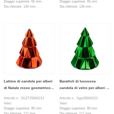
Diaggio superiore: 65 mm
Diaggio superiore: 65 mm
Dia inferiore: 130 mm
Dia inferiore: 130 mm
Altezza: 105 mm
Altezza: 105 mm
Max Dia ： 139 mm
Max Dia ： 139 mm
Peso: 485 g
Peso: 485 g
Capacità ： 590 ml
Capacità ： 590 ml
Coperchio
Coperchio
Dia inferiore: 52 mm
Dia inferiore: 52 mm
Max Dia ： 81 mm
Max Dia ： 81 mm
Altezza: 99 mm
Altezza: 99 mm
Peso: 168 g
Peso: 168 g
MOQ: 1000 pezzi
MOQ: 1000 pezzi
Lattine di candele per alberi
Barattoli di lussuosa
di Natale rosso geometrico
candela di vetro per alberi di
all'ingrosso con coperchi
Natale personalizzati con
Articolo n.: SGZT25042213
Articolo n. :Sgzt25042212
coperchi
Vaso
Vaso
Diaggio superiore: 80 mm
Diaggio superiore: 80 mm
Dia inferiore: 117 mm
Dia inferiore: 117 mm