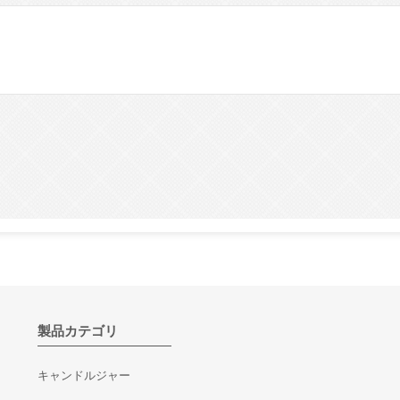
製品カテゴリ
キャンドルジャー