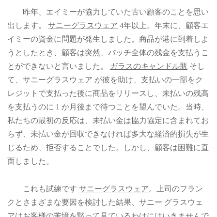
昨年、エイミーが協力していた古い顧客のことを思い
出します。
サニーグラスウェア
4年以上。年末に、顧客エ
イミーの資金に問題が発生しました。商品が港に到着しよ
うとしたとき、顧客は突然、バッチ全体の残金を支払うこ
とができないと言いました。
ガラスのキャンドル瓶
そし
て、サニーグラスウェア が彼を助け、支払いの一部をク
レジットで支払った後に商品をリリースし、未払いの残高
を支払うのに 1 か月後まで待つことを望んでいた。当時、
私たちの最初の反応は、未払い金は協力協定に含まれてお
らず、未払い金が回収できなければ多大な経済的損失が生
じるため、拒否することでした。しかし、顧客は困難に直
面しました。
これも試練です
サニーグラスウェア
。上司のフラン
クとさまざまな要因を検討した結果、サニー グラスウェ
アはお客様の苦境を黙って見ているわけにはいきませんで