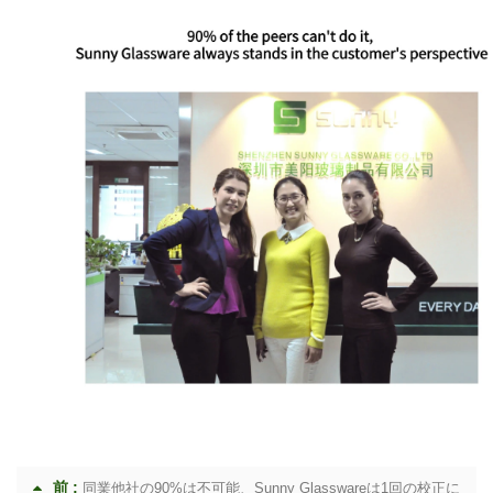
前 :
同業他社の90%は不可能、Sunny Glasswareは1回の校正に