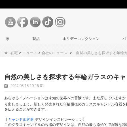
家
製品
ホリデーコレクション
パ
在宅
>
ニュース
>
会社のニュース
>
自然の美しさを探求する年輪
自然の美しさを探求する年輪ガラスのキャ
2024-05-15 19:15:01
あらゆるイノベーションは未知の世界への冒険です。まだ探していますか
り出しましょう。新しく発売された年輪模様のガラスのキャンドル容器を
を伝えることができます。
【
キャンドル容器
デザインインスピレーション】
このグラスキャンドルの容器のデザインは、自然の最も原始的で深遠な秘