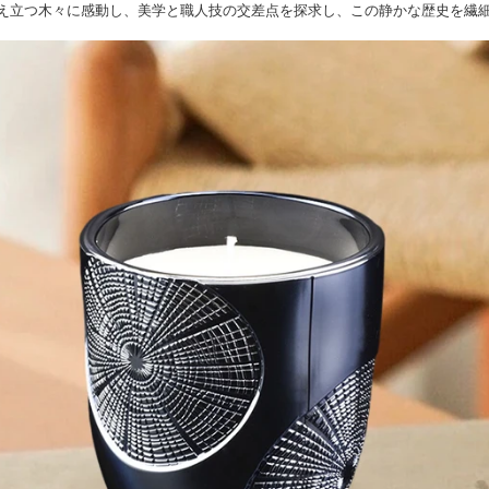
え立つ木々に感動し、美学と職人技の交差点を探求し、この静かな歴史を繊