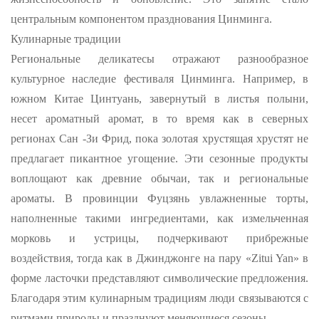
центральным компонентом празднования Цинминга.
Кулинарные традиции
Региональные деликатесы отражают разнообразное
культурное наследие фестиваля Цинминга. Например, в
южном Китае Цинтуань, завернутый в листья полыни,
несет ароматный аромат, в то время как в северных
регионах Сан -Зи Фрид, пока золотая хрустящая хрустят не
предлагает пикантное угощение. Эти сезонные продукты
воплощают как древние обычаи, так и региональные
ароматы. В провинции Фуцзянь увлажненные торты,
наполненные такими ингредиентами, как измельченная
морковь и устрицы, подчеркивают прибрежные
воздействия, тогда как в Джинджонге на пару «Zitui Yan» в
форме ласточки представляют символические предложения.
Благодаря этим кулинарным традициям люди связываются с
ритмами природы и празднуют меняющиеся сезоны.