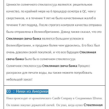
посуда
Ценности солнечного стекла
являются: решительное
качество, по крайней мере на 6 процедур осмотра в QC, чем у
сверстников, и в течение 9 лет не было качественных жалоб в
течение 9 лет подряд. После строгого контроля качества отправка
была отправлена ​​в Великобританию. Дэвид также сказал, что это
Стеклянная свеча банка
является большим успехом в
Великобритании, и продажи более чем удвоились. Его босс был
очень доволен своей покупкой, и что все будущее
Стеклянная
посуда.
свеча банка
было бы в солнечном стекле
посуда
Солнечное стекло
Стеклянная свеча банка
Процесс
раскраски для печати воды, вы также можете попробовать
небольшой заказ!
03 ：
Ники из Америки
Ники происходит от ароматического
Candle Company в Соединенных Штатах.
Стеклянная
Он плавно покупал держателей свечей. Он упал, когда купил