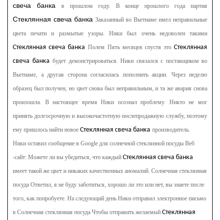
свеча банка
в прошлом году. В конце прошлого года партия
Стеклянная свеча банка
Заказанный во Вьетнаме имел неправильные
цвета печати и размытые узоры. Ники был очень недоволен такими
Стеклянная свеча банка
Полем Пять месяцев спустя это
Стеклянная
свеча банка
будет демонстрироваться. Ники связался с поставщиком во
Вьетнаме, а другая сторона согласилась пополнить акции. Через неделю
образец был получен, но цвет снова был неправильным, и та же авария снова
произошла. В настоящее время Ники осознал проблему. Никто не мог
принять долгосрочную и высокочастотную послепродажную службу, поэтому
ему пришлось найти новое
Стеклянная свеча банка
производитель.
Ники оставил сообщение в Google для солнечной стеклянной посуды
Веб
-сайт: Можете ли вы убедиться, что каждый
Стеклянная свеча банка
имеет такой же цвет и никаких качественных аномалий. Солнечная стеклянная
посуда
Ответил, я не буду заботиться, хорошо ли это или нет, вы знаете после
того, как попробуете. На следующий день Ники отправил электронное письмо
в Солнечная стеклянная посуда
Чтобы отправить желаемый
Стеклянная