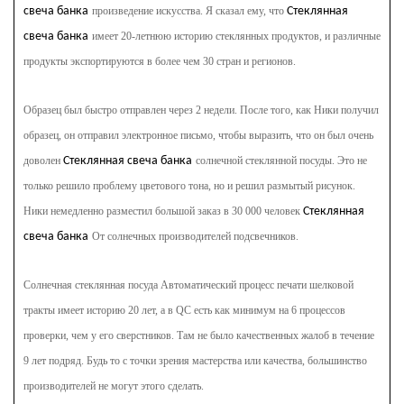
свеча банка
произведение искусства. Я сказал ему, что
Стеклянная
свеча банка
имеет 20-летнюю историю стеклянных продуктов, и различные
продукты экспортируются в более чем 30 стран и регионов.
Образец был быстро отправлен через 2 недели. После того, как Ники получил
образец, он отправил электронное письмо, чтобы выразить, что он был очень
доволен
Стеклянная свеча банка
солнечной стеклянной посуды. Это не
только решило проблему цветового тона, но и решил размытый рисунок.
Ники немедленно разместил большой заказ в 30 000 человек
Стеклянная
свеча банка
От солнечных производителей подсвечников.
Солнечная стеклянная посуда
Автоматический процесс печати шелковой
тракты имеет историю 20 лет, а в QC есть как минимум на 6 процессов
проверки, чем у его сверстников. Там не было качественных жалоб в течение
9 лет подряд. Будь то с точки зрения мастерства или качества, большинство
производителей не могут этого сделать.