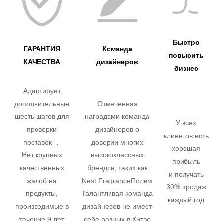
Быстро
ГАРАНТИЯ
Команда
повысить
КАЧЕСТВА
дизайнеров
бизнес
Адаптирует
дополнительные
Отмеченная
шесть шагов для
наградами команда
У всех
проверки
дизайнеров о
клиентов есть
поставок ，
доверии многих
хорошая
Нет крупных
высококлассных
прибыль
качественных
брендов, таких как
и получать
жалоб на
Nest FragranceПолем
30% продаж
продукты,
Талантливая команда
каждый год
производимые в
дизайнеров не имеет
течение 9 лет
себе равных в Китае