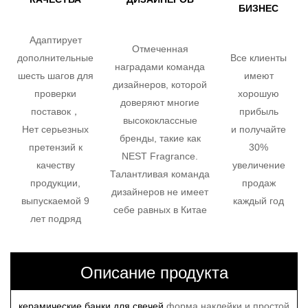
БИЗНЕС
Адаптирует
Отмеченная
дополнительные
Все клиенты
наградами команда
шесть шагов для
имеют
дизайнеров, которой
проверки
хорошую
доверяют многие
поставок，
прибыль
высококлассные
Нет серьезных
и получайте
бренды, такие как
претензий к
30%
NEST Fragrance.
качеству
увеличение
Талантливая команда
продукции,
продаж
дизайнеров не имеет
выпускаемой 9
каждый год
себе равных в Китае
лет подряд
Описание продукта
керамические банки для свечей
форма наклейки и простой