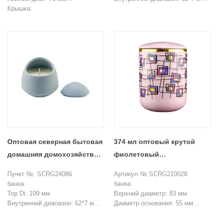
Высота: 105 мм
Крышка:
Высота: 104 мм
Вес: 316 г
Диа: 82x14 мм
Нижний диаг: 65 мм
Емкость: 365 мл
Вес: 66 г
Вес: 262G
MOQ: 2000 пьес
Емкость: 473 мл
крышка
Top Di: 83*67 мм
Внутренний диапазон: 63*50 мм
Высота: 34 мм
Вес: 98G
MOQ: 3000 штук
Оптовая северная бытовая
374 мл оптовый крутой
домашняя домохозяйство
фиолетовый
простые
разноцветный
Пункт №: SCRG24086
Артикул №:SCRG210028
ароматерапевтические
керамический подсвечник с
банка
банка:
керамические банки свечей
крышкой
Top Di: 109 мм
Верхний диаметр: 83 мм
Внутренний диапазон: 62*7 мм
Диаметр основания: 55 мм
с крышкой-синей
Высота: 104 мм
Высота: 105 мм