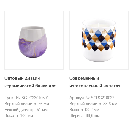
Нижний диаг: 65 мм
Вес: 314 г
Вес: 262G
Емкость: 374 мл
Емкость: 473 мл
крышка
крышка
Диаметр: 83 мм
Top Di: 83*67 мм
Диаметр основания: 70 мм
Внутренний диапазон: 63*50 мм
Высота: 15 мм
Высота: 34 мм
Вес: 69 г
Вес: 98G
Минимальный заказ: 3000 штук
MOQ: 3000 штук
Оптовый дизайн
Современный
керамической банки для
изготовленный на заказ
свечей на 15 унций,
керамический подсвечник
Пункт №:SGTC23010501
Артикул №:SCRG210022
поставщик подсвечников
объемом 427 мл с
Верхний диаметр: 76 мм
Верхний диаметр: 88,6 мм
разноцветным
Нижний диаметр: 51 мм
Высота: 99,2 мм
Высота: 100 мм
Ширина: 88,6 мм
геометрическим рисунком,
Вес: 336 г
Вес: 294 г
резиновой краской
Емкость: 446 мл
Емкость: 427 мл