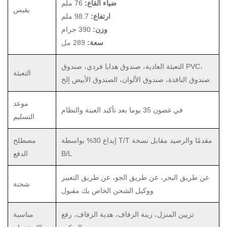
ضياء القاع:
76 ملم
يقيس
ارتفاع:
98.7 ملم
وزن:
390 جرام
سعة:
289 مل
التعبئة العادية، صندوق هدايا فردي، صندوق PVC،
التعبئة
صندوق النافذة، صندوق الألوان، الصندوق الأبيض إلخ.
موعد
في غضون 35 يوما بعد تأكيد العينة والنظام
التسليم
إيداع 30% بواسطة T/T مقدمًا والرصيد مقابل نسخة
مصطلح
B/L
الدفع
عن طريق البحر، عن طريق الجو، عن طريق التعبير
شحنة
ووكيل الشحن الخاص بك مقبول
تزيين المنزل، زينة الزفاف، هدية الزفاف، رفع
مناسبة