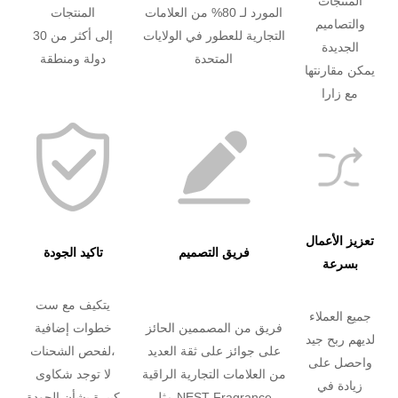
المنتجات
المورد لـ 80% من العلامات
المنتجات
والتصاميم
التجارية للعطور في الولايات
إلى أكثر من 30
الجديدة
المتحدة
دولة ومنطقة
يمكن مقارنتها
مع زارا
تعزيز الأعمال
فريق التصميم
تاكيد الجودة
بسرعة
يتكيف مع ست
جميع العملاء
فريق من المصممين الحائز
خطوات إضافية
لديهم ربح جيد
على جوائز على ثقة العديد
لفحص الشحنات،
واحصل على
من العلامات التجارية الراقية
لا توجد شكاوى
زيادة في
مثل NEST Fragrance.
كبيرة بشأن الجودة