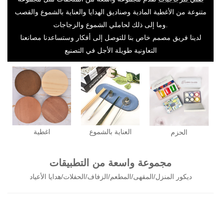
متنوعة من الأغطية المادية وصناديق الهدايا والعناية بالشموع والقصب
وما إلى ذلك لحاملي الشموع والزجاجات.
لدينا فريق مصمم خاص بنا للتوصل إلى أفكار وستساعدنا مصانعنا
التعاونية طويلة الأجل في التصنيع
العناية بالشموع
اغطية
الحزم
مجموعة واسعة من التطبيقات
ديكور المنزل/المقهى/المطعم/الزفاف/الحفلات/هدايا الأعياد