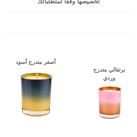
تخصيصها وفقًا لمتطلباتك
أصفر متدرج أسود
برتقالي متدرج
وردي
أزرق