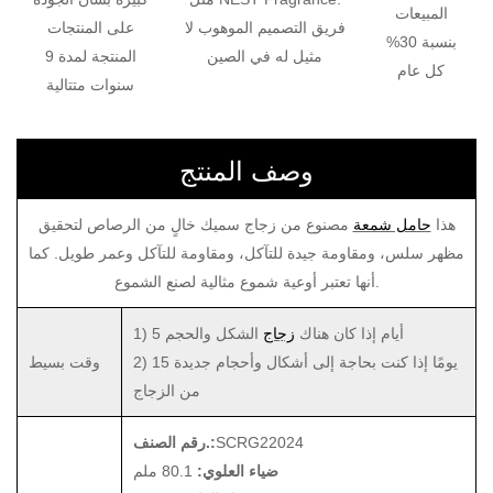
المبيعات
فريق التصميم الموهوب لا
على المنتجات
بنسبة 30%
مثيل له في الصين
المنتجة لمدة 9
كل عام
سنوات متتالية
وصف المنتج
هذا
حامل شمعة
مصنوع من زجاج سميك خالٍ من الرصاص لتحقيق
مظهر سلس، ومقاومة جيدة للتآكل، ومقاومة للتآكل وعمر طويل. كما
أنها تعتبر أوعية شموع مثالية لصنع الشموع.
1) 5 أيام إذا كان هناك
زجاج
الشكل والحجم
2) 15 يومًا إذا كنت بحاجة إلى أشكال وأحجام جديدة
وقت بسيط
من الزجاج
SCRG22024
رقم الصنف.:
ضياء العلوي:
80.1 ملم