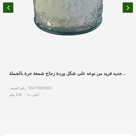
منتج جديد فريد من نوعه على شكل وردة زجاج شمعة جرة بالجملة
رقم الصنف: SG170825001
أعلى ديا ： 106 ملم
ضياء سفلي: 110 مللي متر
الارتفاع ： 91 ملم
السعة ： 551 مل
الوزن ： 510 جرام
موك: 30000 قطعة