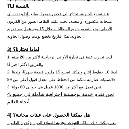
بالنسبة لنا؟
عند تفريغ الحاوية، تحتاج إلى فحص جميع البضائع. إذا وجدت أي
منتجات مكسورة أو معيبة، يجب عليك التقاط الصور من الكرتون
الأصلي. يجب تقديم جميع المطالبات خلال 15 يوم عمل بعد تفريغ
الحاوية. هذا التاريخ يخضع لوقت وصول الحاوية.
3) لماذا تختارنا؟
1. لدينا تجارب غنية في تجارة الأواني الزجاجية لأكثر من
20 سنه
والفريق الأكثر احترافًا.
2. لدينا 10 خطوط إنتاج ويمكننا تصنيع 15 مليون قطعة شهريًا، ولدينا
عمليات صارمة تمكننا من الحفاظ على معدل قبول أعلى من 99%.
3. نحن نعمل مع أكثر من 1800 عميل في حوالي 80 دولة.
4. نحن نقدم خدمة لوجستية احترافية شاملة في جميع
أنحاء العالم
4) هل يمكننا الحصول على عينات مجانية؟
نعم يمكنك ذلك. ملكنا
العينات مجانية
للعملاء الذين يؤكدون الطلب.