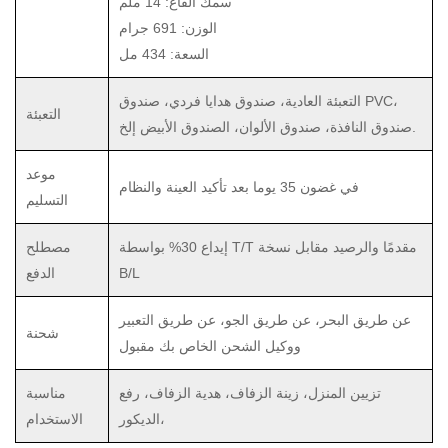
سمك القاع: 14 ملم
الوزن: 691 جرام
السعة: 434 مل
التعبئة العادية، صندوق هدايا فردي، صندوق PVC،
التعبئة
صندوق النافذة، صندوق الألوان، الصندوق الأبيض إلخ.
موعد
في غضون 35 يوما بعد تأكيد العينة والنظام
التسليم
إيداع 30% بواسطة T/T مقدمًا والرصيد مقابل نسخة
مصطلح
B/L
الدفع
عن طريق البحر، عن طريق الجو، عن طريق التعبير
شحنة
ووكيل الشحن الخاص بك مقبول
تزيين المنزل، زينة الزفاف، هدية الزفاف، رفع
مناسبة
الديكور،
الاستخدام