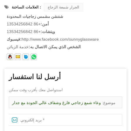
الجرار شمعة الزجاج
العلامات الساخنة :
شنتشن مشمس زجاجيات المحدودة
أمن:
+86 13534256842
ويتشات:
+86 13534256842
http://www.facebook.com/sunnyglassware
فيسبوك:
الشخص الذي يمكن الاتصال به:
خدمة الزبائن
أرسل لنا استفسار
سنتواصل معك بأقرب وقت ممكن!
موضوع:
وعاء شمع زجاجي فارغ وشفاف عالي الجودة مع جدار
سميك وقاع سميك