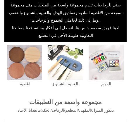
صني للزجاجيات
تقدم مجموعة واسعة من الملحقات مثل مجموعة
متنوعة من الأغطية المادية وصناديق الهدايا والعناية بالشموع والقصب
وما إلى ذلك لحاملي الشموع والزجاجات.
لدينا فريق مصمم خاص بنا للتوصل إلى أفكار وستساعدنا مصانعنا
التعاونية طويلة الأجل في التصنيع
العناية بالشموع
اغطية
الحزم
مجموعة واسعة من التطبيقات
ديكور المنزل/المقهى/المطعم/الزفاف/الحفلات/هدايا الأعياد