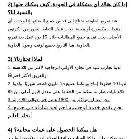
2) إذا كان هناك أي مشكلة في الجودة، كيف يمكنك حلها
بالنسبة لنا؟
عند تفريغ الحاوية، تحتاج إلى فحص جميع البضائع. إذا وجدت أي
منتجات مكسورة أو معيبة، يجب عليك التقاط الصور من الكرتون
الأصلي. يجب تقديم جميع المطالبات خلال 15 يوم عمل بعد تفريغ
الحاوية. هذا التاريخ يخضع لوقت وصول الحاوية.
3) لماذا تختارنا؟
1. لدينا تجارب غنية في تجارة الأواني الزجاجية لأكثر من
20 سنه
والفريق الأكثر احترافًا.
2. لدينا 10 خطوط إنتاج ويمكننا تصنيع 15 مليون قطعة شهريًا، ولدينا
عمليات صارمة تمكننا من الحفاظ على معدل قبول أعلى من 99%.
3. نحن نعمل مع أكثر من 1800 عميل في حوالي 80 دولة.
4. نحن نقدم خدمة لوجستية احترافية شاملة في جميع
أنحاء العالم
4) هل يمكننا الحصول على عينات مجانية؟
نعم يمكنك ذلك. ملكنا
العينات مجانية
للعملاء الذين يؤكدون الطلب.