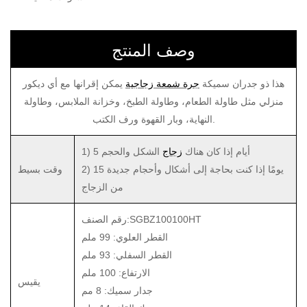
وصف المنتج
هذا ذو جدران سميكة
جرة شمعة زجاجية
يمكن إقرانها مع أي ديكور
منزلي مثل طاولة الطعام، وطاولة الطبخ، وخزانة الملابس، وطاولة
النهاية، وبار القهوة ورف الكتب.
1) 5 أيام إذا كان هناك
زجاج
الشكل والحجم
2) 15 يومًا إذا كنت بحاجة إلى أشكال وأحجام جديدة
وقت بسيط
من الزجاج
رقم الصنف:SGBZ100100HT
القطر العلوي: 99 ملم
القطر السفلي: 93 ملم
الارتفاع: 100 ملم
يقيس
جدار سميك: 8 مم