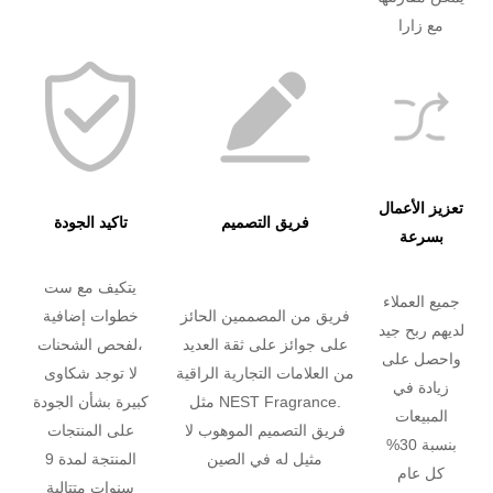
مع زارا
تعزيز الأعمال
فريق التصميم
تاكيد الجودة
بسرعة
يتكيف مع ست
جميع العملاء
فريق من المصممين الحائز
خطوات إضافية
لديهم ربح جيد
على جوائز على ثقة العديد
لفحص الشحنات،
واحصل على
من العلامات التجارية الراقية
لا توجد شكاوى
زيادة في
مثل NEST Fragrance.
كبيرة بشأن الجودة
المبيعات
فريق التصميم الموهوب لا
على المنتجات
بنسبة 30%
مثيل له في الصين
المنتجة لمدة 9
كل عام
سنوات متتالية