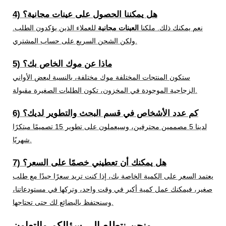
4) هل يمكننا الحصول على عينات مجانية؟
نعم يمكنك ذلك. ملكنا
العينات مجانية
للعملاء الذين يؤكدون الطلب.
ولكن الشحن السريع على حساب المشتري.
5) ماذا عن موك الخاص بك؟
ستكون المنتجات المختلفة موك مختلفة، بالنسبة لبعض الأواني
الزجاجية الموجودة في المخزون، تكون الطلبات الصغيرة مقبولة.
6) كم عدد الأشخاص في قسم البحث والتطوير لديك؟
لدينا 5 مصممين محترفين، وسيعملون على تطوير 15 تصميمًا مبتكرًا
شهريًا.
7) هل يمكنك أن تعطيني خصمًا على السعر؟
يعتمد السعر على الكمية الخاصة بك، إذا كنت تريد سعرًا جيدًا مع طلب
صغير، فيمكنك عمل كمية أكبر في وقت واحد، وتركها في مستودعاتنا،
وسنحتفظ بالبضائع لك حتى تحتاجها.
ونحن نتطلع إلى سؤالكم والتعاون.