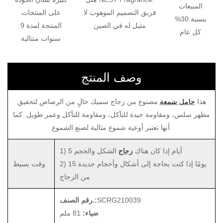
المبيعات
فريق التصميم الموهوب لا
على المنتجات
بنسبة 30%
مثيل له في الصين
المنتجة لمدة 9
كل عام
سنوات متتالية
وصف المنتج
هذا
حامل شمعة
مصنوع من زجاج سميك خالٍ من الرصاص لتحقيق
مظهر سلس، ومقاومة جيدة للتآكل، ومقاومة للتآكل وعمر طويل. كما
أنها تعتبر أوعية شموع مثالية لصنع الشموع.
1) 5 أيام إذا كان هناك
زجاج
الشكل والحجم
2) 15 يومًا إذا كنت بحاجة إلى أشكال وأحجام جديدة
وقت بسيط
من الزجاج
SCRG210039
رقم الصنف.:
ضياء:
81 ملم