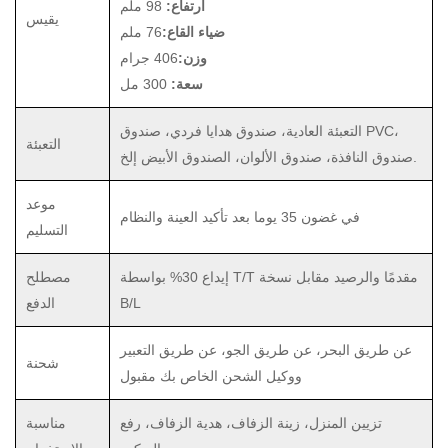
ارتفاع:
98 ملم
يقيس
ضياء القاع:
76 ملم
وزن:
406 جرام
سعة:
300 مل
التعبئة العادية، صندوق هدايا فردي، صندوق PVC،
التعبئة
صندوق النافذة، صندوق الألوان، الصندوق الأبيض إلخ.
موعد
في غضون 35 يوما بعد تأكيد العينة والنظام
التسليم
إيداع 30% بواسطة T/T مقدمًا والرصيد مقابل نسخة
مصطلح
B/L
الدفع
عن طريق البحر، عن طريق الجو، عن طريق التعبير
شحنة
ووكيل الشحن الخاص بك مقبول
تزيين المنزل، زينة الزفاف، هدية الزفاف، رفع
مناسبة