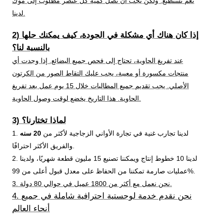
نعم نستطيع. ولكن يجب أن تصل كمية كل عنصر مطلوب إلى موك
لدينا.
2) إذا كان هناك أي مشكلة في الجودة، كيف يمكنك حلها
بالنسبة لنا؟
عند تفريغ الحاوية، تحتاج إلى فحص جميع البضائع. إذا وجدت أي
منتجات مكسورة أو معيبة، يجب عليك التقاط الصور من الكرتون
الأصلي. يجب تقديم جميع المطالبات خلال 15 يوم عمل بعد تفريغ
الحاوية. هذا التاريخ يخضع لوقت وصول الحاوية.
3) لماذا تختارنا؟
1. لدينا تجارب غنية في تجارة الأواني الزجاجية لأكثر من
20 سنه
والفريق الأكثر احترافًا.
2. لدينا 10 خطوط إنتاج ويمكننا تصنيع 15 مليون قطعة شهريًا، ولدينا
عمليات صارمة تمكننا من الحفاظ على معدل قبول أعلى من 99%.
3. نحن نعمل مع أكثر من 1800 عميل في حوالي 80 دولة.
4. نحن نقدم خدمة لوجستية احترافية شاملة في جميع
أنحاء العالم