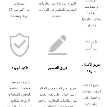
المنتجات
المورد لـ 80% من العلامات
المنتجات
والتصاميم
التجارية للعطور في الولايات
إلى أكثر من 30
الجديدة
المتحدة
دولة ومنطقة
يمكن مقارنتها
مع زارا
تعزيز الأعمال
فريق التصميم
تاكيد الجودة
بسرعة
يتكيف مع ست
جميع العملاء
فريق من المصممين الحائز
خطوات إضافية
لديهم ربح جيد
على جوائز على ثقة العديد
لفحص الشحنات،
واحصل على
من العلامات التجارية الراقية
لا توجد شكاوى
زيادة في
مثل NEST Fragrance.
كبيرة بشأن الجودة