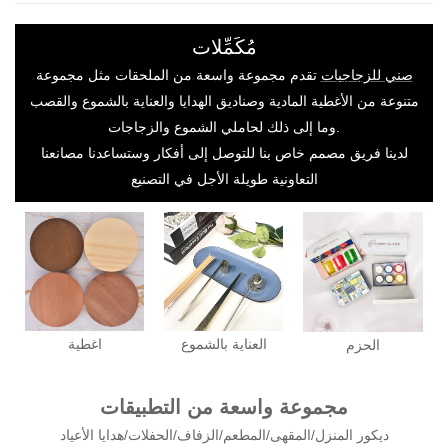
مُكَمِّلات
صني للزجاجيات
تقدم مجموعة واسعة من الملحقات مثل مجموعة
متنوعة من الأغطية المادية وصناديق الهدايا والعناية بالشموع والقصب
وما إلى ذلك لحاملي الشموع والزجاجات.
لدينا فريق مصمم خاص بنا للتوصل إلى أفكار وستساعدنا مصانعنا
التعاونية طويلة الأجل في التصنيع
العناية بالشموع
اغطية
الحزم
مجموعة واسعة من التطبيقات
ديكور المنزل/المقهى/المطعم/الزفاف/الحفلات/هدايا الأعياد