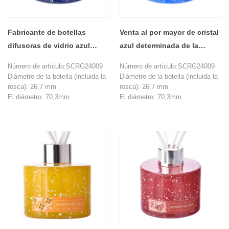
Fabricante de botellas
Venta al por mayor de cristal
difusoras de vidrio azul
azul determinada de la
oscuro con decoración
botella de la difusión del
Número de artículo:SCRG24009
Número de artículo:SCRG24009
navideña de nuevo diseño
regalo de la Navidad de alta
Diámetro de la botella (incluida la
Diámetro de la botella (incluida la
calidad
rosca): 26,7 mm
rosca): 26,7 mm
El diámetro: 70,3mm
El diámetro: 70,3mm
Altura: 71,8 mm
Altura: 71,8 mm
Altura de los hombros: 54,7 m
Altura de los hombros: 54,7 m
Peso: 201g
Peso: 201g
Capacidad: 120ml
Capacidad: 120ml
Cantidad mínima de pedido:
Cantidad mínima de pedido:
10000 piezas
10000 piezas