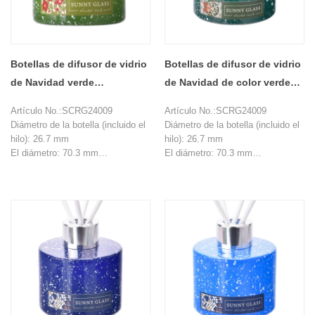
Botellas de difusor de vidrio
Botellas de difusor de vidrio
de Navidad verde
de Navidad de color verde
personalizado al por mayor
oscuro de color verde
Artículo No.:SCRG24009
Artículo No.:SCRG24009
para regalos para el hogar
oscuro al por mayor
Diámetro de la botella (incluido el
Diámetro de la botella (incluido el
hilo): 26.7 mm
hilo): 26.7 mm
El diámetro: 70.3 mm
El diámetro: 70.3 mm
Altura: 71.8 mm
Altura: 71.8 mm
Altura del hombro: 54.7m
Altura del hombro: 54.7m
Peso: 201G
Peso: 201G
Capacidad: 120 ml
Capacidad: 120 ml
MOQ: 10000 piezas
MOQ: 10000 piezas