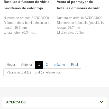
Botellas difusoras de vidrio
Venta al por mayor de
navideñas de color rojo
botellas difusoras de vidrio
claro de alta calidad al por
vacías marrones
Número de artículo:SCRG24009
Número de artículo:SCRG24009
mayor
personalizadas de Navidad
Diámetro de la botella (incluida la
Diámetro de la botella (incluida la
para decoraciones
rosca): 26,7 mm
rosca): 26,7 mm
El diámetro: 70,3mm
El diámetro: 70,3mm
navideñas
Altura: 71,8 mm
Altura: 71,8 mm
Altura de los hombros: 54,7 m
Altura de los hombros: 54,7 m
Peso: 201g
Peso: 201g
Capacidad: 120ml
Capacidad: 120ml
Cantidad mínima de pedido:
Cantidad mínima de pedido:
10000 piezas
10000 piezas
Hogar
Anterior
1
2
próximo
Final
Página actual:1/2 Total 17 elementos
ACERCA DE