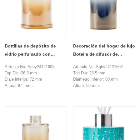
Bottillas de depósito de
Decoración del hogar de lujo
vidrio perfumado con
Botella de difusor de
cristalería degradado
láminas 150 ml Botella del
Artículo No.:Sghy24121603
Artículo No.:Sghy24121602
electroplacado de lujo
difusor de vidrio vacío
Top Dia: 26.5 mm
Top Dia: 26.5 mm
Diaje inferior: 72 mm
Diámetro inferior: 60 mm
Altura: 97 mm
Altura: 98 mm
Peso: 201 g
Peso: 200 g
Capacidad: 197 ml
Capacidad: 150 ml
MOQ: 20000 piezas
MOQ: 20000 piezas