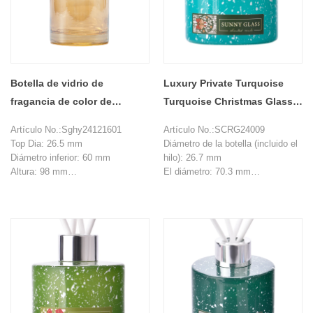
Botella de vidrio de
Luxury Private Turquoise
fragancia de color de
Turquoise Christmas Glass
gradiente de lujo 150 ml de
Difuser Botellas decoración
Artículo No.:Sghy24121601
Artículo No.:SCRG24009
botellas de difusor de vidrio
del hogar
Top Dia: 26.5 mm
Diámetro de la botella (incluido el
vacío
Diámetro inferior: 60 mm
hilo): 26.7 mm
Altura: 98 mm
El diámetro: 70.3 mm
Peso: 200 g
Altura: 71.8 mm
Capacidad: 150 ml
Altura del hombro: 54.7m
MOQ: 20000 piezas
Peso: 201G
Capacidad: 120 ml
MOQ: 10000 piezas