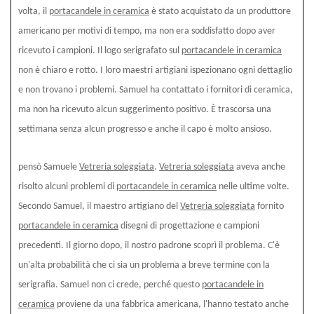
volta, il
portacandele in ceramica
è stato acquistato da un produttore
americano per motivi di tempo, ma non era soddisfatto dopo aver
ricevuto i campioni. Il logo serigrafato sul
portacandele in ceramica
non è chiaro e rotto. I loro maestri artigiani ispezionano ogni dettaglio
e non trovano
i problemi. Samuel ha contattato i fornitori di ceramica,
ma non ha ricevuto alcun suggerimento positivo. È trascorsa una
settimana senza alcun progresso e anche il capo è molto ansioso.
pensò Samuele
Vetreria soleggiata
.
Vetreria soleggiata
aveva anche
risolto alcuni problemi di
portacandele in ceramica
nelle ultime volte.
Secondo Samuel, il maestro artigiano del
Vetreria soleggiata
fornito
portacandele in ceramica
disegni di progettazione e campioni
precedenti. Il giorno dopo, il nostro padrone scoprì il problema. C'è
un'alta probabilità che ci sia un problema a breve termine con la
serigrafia. Samuel non ci crede, perché questo
portacandele in
ceramica
proviene da una fabbrica americana, l'hanno testato anche