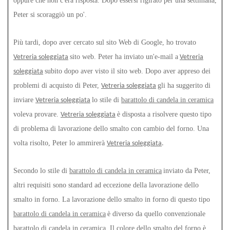
oppure che non c'era risposta. Dopo essersi rigirato per una settimana,
Peter si scoraggiò un po'.
Più tardi, dopo aver cercato sul sito Web di Google, ho trovato
sito web. Peter ha inviato un'e-mail a
Vetreria soleggiata
Vetreria
subito dopo aver visto il sito web. Dopo aver appreso dei
soleggiata
problemi di acquisto di Peter,
gli ha suggerito di
Vetreria soleggiata
inviare
lo stile di
barattolo di candela in ceramica
Vetreria soleggiata
voleva provare.
è disposta a risolvere questo tipo
Vetreria soleggiata
di problema di lavorazione dello smalto con cambio del forno. Una
volta risolto, Peter lo ammirerà
Vetreria soleggiata
.
Secondo lo stile di
barattolo di candela in ceramica
inviato da Peter,
altri requisiti sono standard ad eccezione della lavorazione dello
smalto in forno. La lavorazione dello smalto in forno di questo tipo
barattolo di candela in ceramica
è diverso da quello convenzionale
barattolo di candela in ceramica
. Il colore dello smalto del forno è