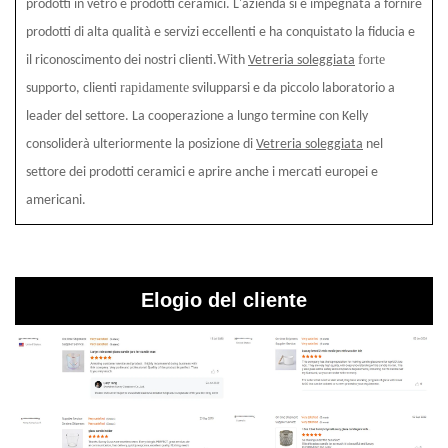
prodotti in vetro e prodotti ceramici. L'azienda si è impegnata a fornire
prodotti di alta qualità e servizi eccellenti e ha conquistato la fiducia e
W
forte
il riconoscimento dei nostri clienti.
ith
Vetreria soleggiata
rapidamente
supporto, clienti
svilupparsi e da piccolo laboratorio a
leader del settore. La cooperazione a lungo termine con Kelly
consoliderà ulteriormente la posizione di
Vetreria soleggiata
nel
settore dei prodotti ceramici e aprire anche i mercati europei e
americani.
Elogio del cliente