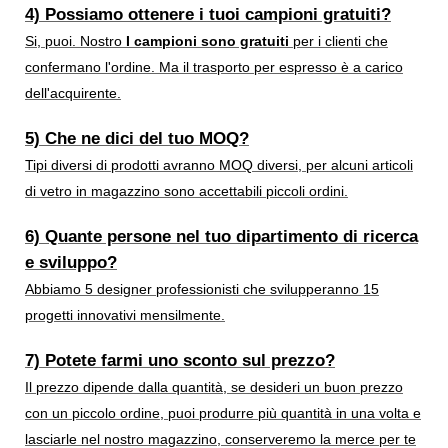
4) Possiamo ottenere i tuoi campioni gratuiti?
Si, puoi. Nostro
I campioni sono gratuiti
per i clienti che
confermano l'ordine. Ma il trasporto per espresso è a carico
dell'acquirente.
5) Che ne dici del tuo MOQ?
Tipi diversi di prodotti avranno MOQ diversi, per alcuni articoli
di vetro in magazzino sono accettabili piccoli ordini.
6) Quante persone nel tuo dipartimento di ricerca
e sviluppo?
Abbiamo 5 designer professionisti che svilupperanno 15
progetti innovativi mensilmente.
7) Potete farmi uno sconto sul prezzo?
Il prezzo dipende dalla quantità, se desideri un buon prezzo
con un piccolo ordine, puoi produrre più quantità in una volta e
lasciarle nel nostro magazzino, conserveremo la merce per te