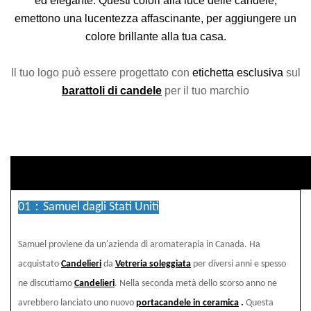
ed elegante. Questi colori alla luce delle candele,
emettono una lucentezza affascinante, per aggiungere un
colore brillante alla tua casa.
Il tuo logo può essere progettato con
etichetta esclusiva
sul
barattoli di candele
per il tuo marchio
condotto Descriptio
01：Samuel dagli Stati Uniti
Samuel proviene da un'azienda di aromaterapia in Canada. Ha
acquistato
Candelieri
da
Vetreria soleggiata
per diversi anni e spesso
ne discutiamo
Candelieri
. Nella seconda metà dello scorso anno ne
avrebbero lanciato uno nuovo
portacandele in ceramica
.
Questa