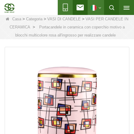
>
>
>
Casa
Categoria
VASI DI CANDELE
VASI PER CANDELE IN
>
CERAMICA
Portacandele in ceramica con coperchio motivo a
blocchi multicolore rosa all'ingrosso per realizzare candele