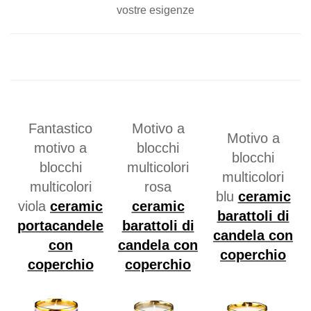
vostre esigenze
Fantastico
Motivo a
Motivo a
motivo a
blocchi
blocchi
blocchi
multicolori
multicolori
multicolori
rosa
blu
ceramic
viola
ceramic
ceramic
barattoli di
portacandele
barattoli di
candela con
con
candela con
coperchio
coperchio
coperchio