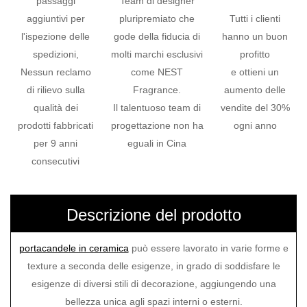
passaggi
Team di designer
aggiuntivi per
pluripremiato che
Tutti i clienti
l'ispezione delle
gode della fiducia di
hanno un buon
spedizioni,
molti marchi esclusivi
profitto
Nessun reclamo
come NEST
e ottieni un
di rilievo sulla
Fragrance.
aumento delle
qualità dei
Il talentuoso team di
vendite del 30%
prodotti fabbricati
progettazione non ha
ogni anno
per 9 anni
eguali in Cina
consecutivi
Descrizione del prodotto
portacandele in ceramica
può essere lavorato in varie forme e
texture a seconda delle esigenze, in grado di soddisfare le
esigenze di diversi stili di decorazione, aggiungendo una
bellezza unica agli spazi interni o esterni.