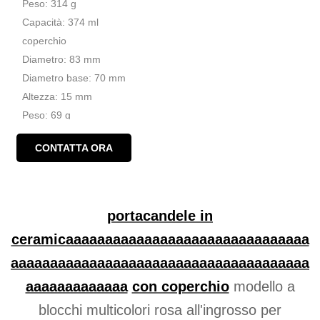
Peso: 314 g
Capacità: 374 ml
coperchio
Diametro: 83 mm
Diametro base: 70 mm
Altezza: 15 mm
Peso: 69 g
MOQ: 3000 pezzi
CONTATTA ORA
portacandele in
ceramicaaaaaaaaaaaaaaaaaaaaaaaaaaaaaaa
aaaaaaaaaaaaaaaaaaaaaaaaaaaaaaaaaaaaaa
aaaaaaaaaaaaa
con coperchio
modello a
blocchi multicolori rosa all'ingrosso per