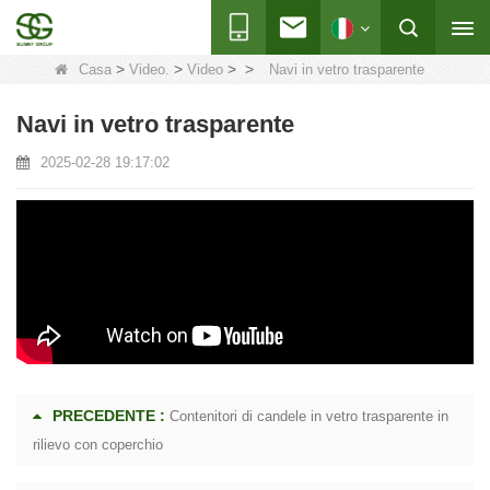
>
>
>
>
Casa
Video.
Video
Navi in ​​vetro trasparente
Navi in ​​vetro trasparente
2025-02-28 19:17:02
PRECEDENTE :
Contenitori di candele in vetro trasparente in
rilievo con coperchio