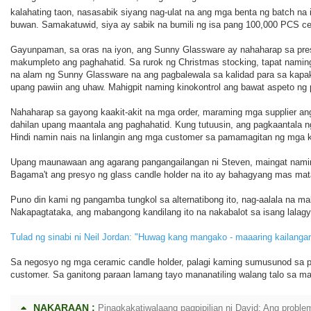
kalahating taon, nasasabik siyang nag-ulat na ang mga benta ng batch n
buwan. Samakatuwid, siya ay sabik na bumili ng isa pang 100,000 PCS ce
Gayunpaman, sa oras na iyon, ang Sunny Glassware ay nahaharap sa presyo
makumpleto ang paghahatid. Sa rurok ng Christmas stocking, tapat naming
na alam ng Sunny Glassware na ang pagbalewala sa kalidad para sa kapa
upang pawiin ang uhaw. Mahigpit naming kinokontrol ang bawat aspeto ng 
Nahaharap sa gayong kaakit-akit na mga order, maraming mga supplier 
dahilan upang maantala ang paghahatid. Kung tutuusin, ang pagkaantala n
Hindi namin nais na linlangin ang mga customer sa pamamagitan ng mga kasi
Upang maunawaan ang agarang pangangailangan ni Steven, maingat naming 
Bagama't ang presyo ng glass candle holder na ito ay bahagyang mas mat
Puno din kami ng pangamba tungkol sa alternatibong ito, nag-aalala na 
Nakapagtataka, ang mabangong kandilang ito na nakabalot sa isang lalagy
Tulad ng sinabi ni Neil Jordan: "Huwag kang mangako - maaaring kailangan
Sa negosyo ng mga ceramic candle holder, palagi kaming sumusunod sa p
customer. Sa ganitong paraan lamang tayo mananatiling walang talo sa m
NAKARAAN :
Pinagkakatiwalaang pagpipilian ni David: Ang probl