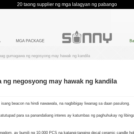
20 taong supplier ng mga lalagyan ng pabango
A
MGA PACKAGE
Ba
apag gumagawa ng negosyong may hawak ng kandila
a ng negosyong may hawak ng kandila
g isang beacon na hindi nawawala, na nagbibigay liwanag sa daan pasulong.
utupad para sa panandaliang interes ay katumbas ng paghuhukay ng libinga
ingdom, ay bumili ng 10,000 PCS na katangi-tanging decal ceramic candle h