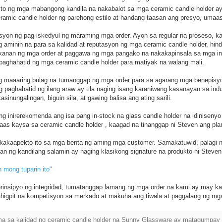
a ito ng mga mabangong kandila na nakabalot sa mga ceramic candle holder 
ramic candle holder ng parehong estilo at handang taasan ang presyo, umaa
n ng pag-iskedyul ng maraming mga order. Ayon sa regular na proseso, kahi
 aminin na para sa kalidad at reputasyon ng mga ceramic candle holder, hi
kanan ng mga order at paggawa ng mga pangako na nakakapinsala sa mga in
paghahatid ng mga ceramic candle holder para matiyak na walang mali.
ang maaaring bulag na tumanggap ng mga order para sa agarang mga benepis
g paghahatid ng ilang araw ay tila naging isang karaniwang kasanayan sa ind
nungalingan, biguin sila, at gawing balisa ang ating sarili.
inirerekomenda ang isa pang in-stock na glass candle holder na idinisenyo 
aas kaysa sa ceramic candle holder , kaagad na tinanggap ni Steven ang pla
makakaapekto ito sa mga benta ng aming mga customer. Samakatuwid, palagi 
an ng kandilang salamin ay naging klasikong signature na produkto ni Steven
 mong tuparin ito"
rinsipyo ng integridad, tumatanggap lamang ng mga order na kami ay may ka
ahigpit na kompetisyon sa merkado at makuha ang tiwala at paggalang ng mg
ema sa kalidad ng ceramic candle holder na Sunny Glassware ay matagumpay 