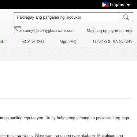
Filipino
sunny@sunnyglassware.com
Makipag-ugnayan sa amin
lita
MGA VIDEO
Mga FAQ
TUNGKOL SA SUNNY
n ng sariling reputasyon. Ito ay hahantong lamang sa pagkawala ng mga
older mula sa
Sunny Glassware
sa unang pagkakataon. Makalipas ang