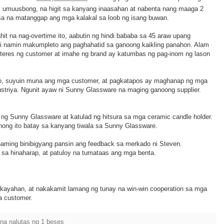
ay umuusbong, na higit sa kanyang inaasahan at nabenta nang maaga 2
sa na matanggap ang mga kalakal sa loob ng isang buwan.
t na nag-overtime ito, aabutin ng hindi bababa sa 45 araw upang
ndi namin makumpleto ang paghahatid sa ganoong kaikling panahon. Alam
teres ng customer at imahe ng brand ay katumbas ng pag-inom ng lason
yo, suyuin muna ang mga customer, at pagkatapos ay maghanap ng mga
ustriya. Ngunit ayaw ni Sunny Glassware na maging ganoong supplier.
ng Sunny Glassware at katulad ng hitsura sa mga ceramic candle holder.
nong ito batay sa kanyang tiwala sa Sunny Glassware.
naming binibigyang pansin ang feedback sa merkado ni Steven.
 sa hinaharap, at patuloy na tumataas ang mga benta.
kayahan, at nakakamit lamang ng tunay na win-win cooperation sa mga
a customer.
na nalutas ng 1 beses