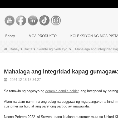
Bahay
MGA PRODUKTO
KOLEKSIYON NG MGA PIST
Bahay
>
Balita
>
Kwento ng Serbisyo
>
Mahalaga ang integridad k
Mahalaga ang integridad kapag gumagaw
2024-12-18 18:34:27
Sa tanawin ng negosyo ng
ceramic candle holder
, ang integridad ay paran
Alam na alam namin na ang bulag na paggawa ng mga pangako na hindi mat
customer sa huli, at ang parehong partido ay mawawala.
Noong Pebrero 2022, si Steven, isang kilalang customer mula sa United K