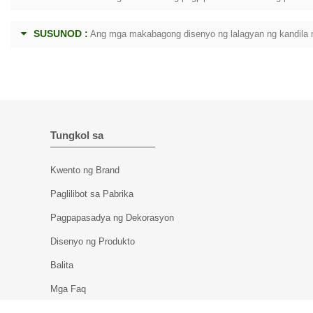
SUSUNOD :
Ang mga makabagong disenyo ng lalagyan ng kandila
Tungkol sa
Kwento ng Brand
Paglilibot sa Pabrika
Pagpapasadya ng Dekorasyon
Disenyo ng Produkto
Balita
Mga Faq
MAKIPAG-UGNAYAN SA AMIN