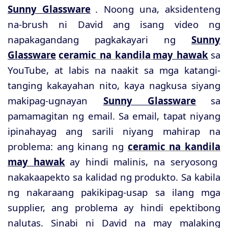
Sunny Glassware
. Noong una, aksidenteng
na-brush ni David ang isang video ng
napakagandang pagkakayari ng
Sunny
Glassware
ceramic na kandila
may hawak
sa
YouTube, at labis na naakit sa mga katangi-
tanging kakayahan nito, kaya nagkusa siyang
makipag-ugnayan
Sunny Glassware
sa
pamamagitan ng email. Sa email, tapat niyang
ipinahayag ang sarili niyang mahirap na
problema: ang kinang ng
ceramic na kandila
may hawak
ay hindi malinis, na seryosong
nakakaapekto sa kalidad ng produkto. Sa kabila
ng nakaraang pakikipag-usap sa ilang mga
supplier, ang problema ay hindi epektibong
nalutas. Sinabi ni David na may malaking