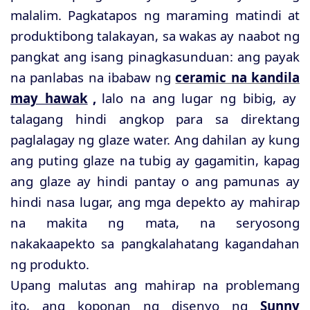
malalim. Pagkatapos ng maraming matindi at
produktibong talakayan, sa wakas ay naabot ng
pangkat ang isang pinagkasunduan: ang payak
na panlabas na ibabaw ng
ceramic na kandila
may hawak
,
lalo na ang lugar ng bibig, ay
talagang hindi angkop para sa direktang
paglalagay ng glaze water. Ang dahilan ay kung
ang puting glaze na tubig ay gagamitin, kapag
ang glaze ay hindi pantay o ang pamunas ay
hindi nasa lugar, ang mga depekto ay mahirap
na makita ng mata, na seryosong
nakakaapekto sa pangkalahatang kagandahan
ng produkto.
Upang malutas ang mahirap na problemang
ito, ang koponan ng disenyo ng
Sunny