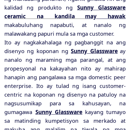
kalidad ng produkto ng
Sunny Glassware
ceramic na kandila
may hawak
makabuluhang napabuti, at nanalo ng
malawakang papuri mula sa mga customer.
Ito ay nagkakahalaga ng pagbanggit na ang
disenyo ng koponan ng
Sunny Glassware
ay
nanalo ng maraming mga parangal, at ang
propesyonal na kakayahan nito ay mahirap
hanapin ang pangalawa sa mga domestic peer
enterprise. Ito ay tulad ng isang customer-
centric na koponan ng disenyo na patuloy na
nagsusumikap para sa kahusayan, na
gumagawa
Sunny Glassware
kayang tumayo
sa matinding kumpetisyon sa merkado at
makuha ang malalim na tiwala ng mga