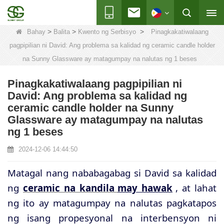
>
>
>
Bahay
Balita
Kwento ng Serbisyo
Pinagkakatiwalaang
pagpipilian ni David: Ang problema sa kalidad ng ceramic candle holder
na Sunny Glassware ay matagumpay na nalutas ng 1 beses
Pinagkakatiwalaang pagpipilian ni
David: Ang problema sa kalidad ng
ceramic candle holder na Sunny
Glassware ay matagumpay na nalutas
ng 1 beses
2024-12-06 14:44:50
Matagal nang nababagabag si David sa kalidad
ng
ceramic na kandila
may hawak
, at lahat
ng ito ay matagumpay na nalutas pagkatapos
ng isang propesyonal na interbensyon ni