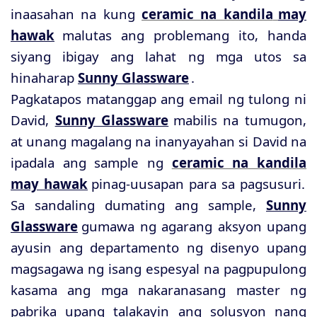
inaasahan na kung
ceramic na kandila
may
hawak
malutas ang problemang ito, handa
siyang ibigay ang lahat ng mga utos sa
hinaharap
Sunny Glassware
.
Pagkatapos matanggap ang email ng tulong ni
David,
Sunny Glassware
mabilis na tumugon,
at unang magalang na inanyayahan si David na
ipadala ang sample ng
ceramic na kandila
may hawak
pinag-uusapan para sa pagsusuri.
Sa sandaling dumating ang sample,
Sunny
Glassware
gumawa ng agarang aksyon upang
ayusin ang departamento ng disenyo upang
magsagawa ng isang espesyal na pagpupulong
kasama ang mga nakaranasang master ng
pabrika upang talakayin ang solusyon nang