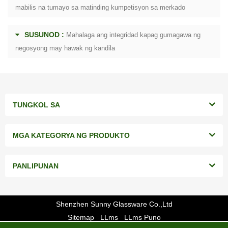
mabilis na tumayo sa matinding kumpetisyon sa merkado
SUSUNOD :
Mahalaga ang integridad kapag gumagawa ng
negosyong may hawak ng kandila
TUNGKOL SA
MGA KATEGORYA NG PRODUKTO
PANLIPUNAN
Shenzhen Sunny Glassware Co.,Ltd
Sitemap
LLms
LLms Puno