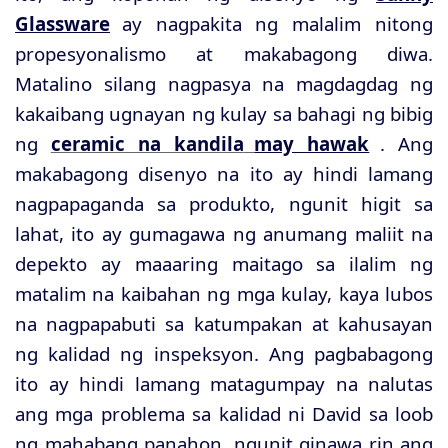
Glassware
ay nagpakita ng malalim nitong
propesyonalismo at makabagong diwa.
Matalino silang nagpasya na magdagdag ng
kakaibang ugnayan ng kulay sa bahagi ng bibig
ng
ceramic na kandila
may hawak
. Ang
makabagong disenyo na ito ay hindi lamang
nagpapaganda sa produkto, ngunit higit sa
lahat, ito ay gumagawa ng anumang maliit na
depekto ay maaaring maitago sa ilalim ng
matalim na kaibahan ng mga kulay, kaya lubos
na nagpapabuti sa katumpakan at kahusayan
ng kalidad ng inspeksyon. Ang pagbabagong
ito ay hindi lamang matagumpay na nalutas
ang mga problema sa kalidad ni David sa loob
ng mahabang panahon, ngunit ginawa rin ang