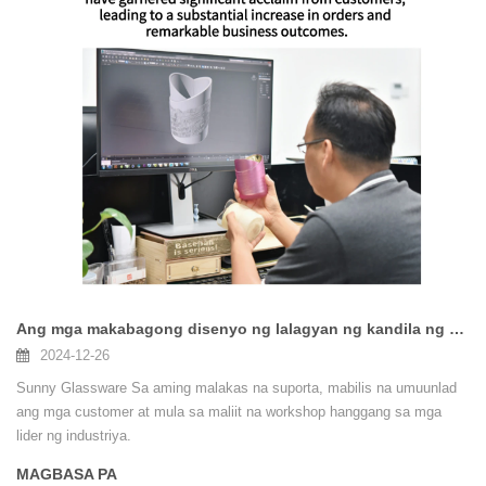
gabay upang matulungan kang gumawa ng mga kaalamang desisyon.
Ang mga makabagong disenyo ng lalagyan ng kandila ng Sunny Glassware ay nakakuha ng makabuluhang pagbubunyi mula sa mga customer
2024-12-26
Sunny Glassware Sa aming malakas na suporta, mabilis na umuunlad
ang mga customer at mula sa maliit na workshop hanggang sa mga
lider ng industriya.
MAGBASA PA