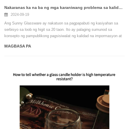
Nakaranas ka na ba ng mga karaniwang problema sa kalidad ng mga garapon ng kandila?
2024-09-19
Ang Sunny Glassware ay nakatuon sa pagpapabuti ng kasiyahan sa
serbisyo sa loob ng higit sa 20 taon. Ito ay palaging sumunod sa
konsepto ng pampublikong pagsisiwalat ng kalidad na impormasyon at
patuloy na kinokolekta ang mga karaniwang katanungan ng interes ng
MAGBASA PA
mga customer upang ibahagi sa kanila, upang ang mga customer ay
magkaroon ng mas mahusay na pag-unawa sa pagkakayari at kalidad
ng mga garapon ng kandila at maiwasan ang anumang mga potensyal
na panganib. Tingnan ang sumusunod na 5 karaniwang problema sa
kalidad na naranasan mo?