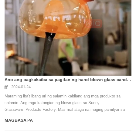
Ano ang pagkakaiba sa pagitan ng hand blown glass candle holder at machine blown glass candle holder?
2024-01-24
Maraming iba't ibang uri ng salamin kabilang ang mga produkto sa
salamin. Ang mga katangian ng blown glass sa Sunny
Glassware Products Factory. Mas mahalaga na maging pamilyar sa
iba't ibang uri ng salamin. Upang mahanap ang tamang uri ng salamin,
MAGBASA PA
mas mahalaga na piliin ang tamang uri.