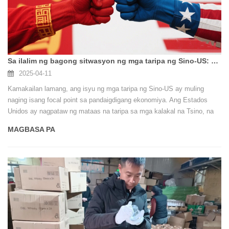
Sa ilalim ng bagong sitwasyon ng mga taripa ng Sino-US: Mga Oportunidad at Hamon para sa Sunny Glassware
2025-04-11
Kamakailan lamang, ang isyu ng mga taripa ng Sino-US ay muling
naging isang focal point sa pandaigdigang ekonomiya. Ang Estados
Unidos ay nagpataw ng mataas na taripa sa mga kalakal na Tsino, na
hindi lamang malalim na nakakaapekto sa mga ekonomiya ng parehong
MAGBASA PA
Tsina at Estados Unidos ngunit nagtatanghal din ng mga bagong
pagkakataon at mga hamon sa mga kumpanya tulad ng Sunny
Glassware.