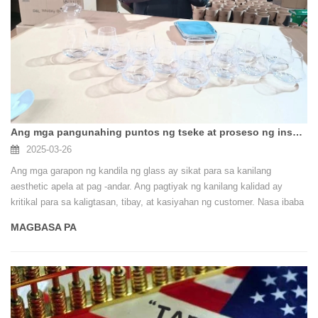
Ang mga pangunahing puntos ng tseke at proseso ng inspeksyon ng glass candle jar inspeksyon
2025-03-26
Ang mga garapon ng kandila ng glass ay sikat para sa kanilang
aesthetic apela at pag -andar. Ang pagtiyak ng kanilang kalidad ay
kritikal para sa kaligtasan, tibay, at kasiyahan ng customer. Nasa ibaba
ang isang komprehensibong gabay sa pag -inspeksyon ng mga garapon
MAGBASA PA
ng kandila ng kandila, na sumasaklaw sa mga pangunahing punto ng
inspeksyon, pamamaraan, at pag -iingat.