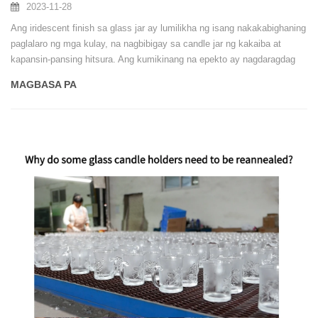
2023-11-28
Ang iridescent finish sa glass jar ay lumilikha ng isang nakakabighaning
paglalaro ng mga kulay, na nagbibigay sa candle jar ng kakaiba at
kapansin-pansing hitsura. Ang kumikinang na epekto ay nagdaragdag
ng kakaibang kagandahan at pagiging sopistikado sa anumang
MAGBASA PA
espasyo, na ginagawa itong isang popular na pagpipilian para sa
dekorasyon sa bahay.