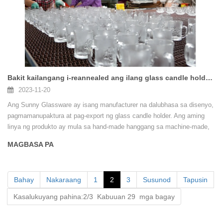
Bakit kailangang i-reannealed ang ilang glass candle holder?
2023-11-20
Ang Sunny Glassware ay isang manufacturer na dalubhasa sa disenyo,
pagmamanupaktura at pag-export ng glass candle holder. Ang aming
linya ng produkto ay mula sa hand-made hanggang sa machine-made,
at nakagawa ng maraming produkto, tulad ng glass candle holder, glass
MAGBASA PA
cups, borosilicate glass, shot glass, vase, glass bowls, candle holder,
stemware, ashtray, tableware, baso ng pag-inom, atbp. Mayroong higit
sa 4,000 iba't ibang mga estilo ng babasagin para sa lahat ng pang-
Bahay
Nakaraang
1
2
3
Susunod
Tapusin
araw-araw na paggamit.
Kasalukuyang pahina:2/3 Kabuuan 29 mga bagay