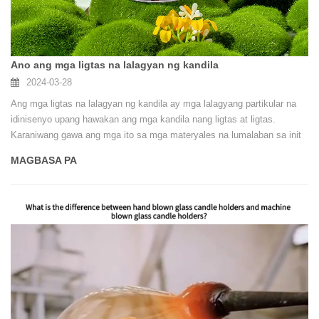
Ano ang mga ligtas na lalagyan ng kandila
2024-03-28
Ang mga ligtas na lalagyan ng kandila ay mga lalagyang partikular na
idinisenyo upang hawakan ang mga kandila nang ligtas at ligtas.
Karaniwang gawa ang mga ito sa mga materyales na lumalaban sa init
gaya ng salamin, metal, o ceramic upang maiwasang masira o
MAGBASA PA
masunog ang lalagyan kapag sinindihan ang kandila