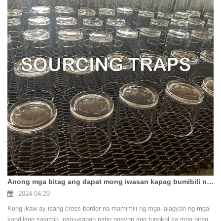
Anong mga bitag ang dapat mong iwasan kapag bumibili ng mga lalagyan ng kandilang salamin sa mga hangganan?
2024-04-29
Kung ikaw ay isang cross-border na mamimili ng mga lalagyan ng mga
kandilang salamin, pag-usapan natin ngayon ang tungkol sa mga bitag