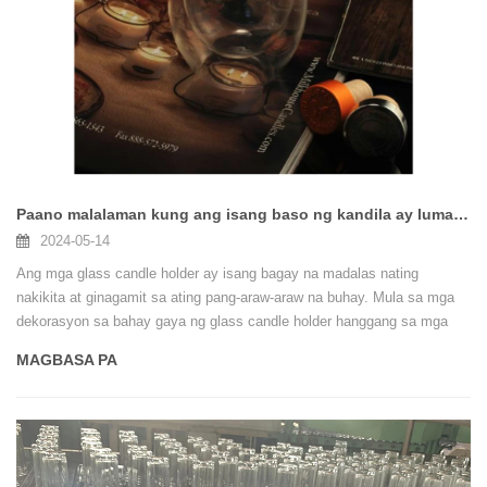
Paano malalaman kung ang isang baso ng kandila ay lumalaban sa mataas na temperatura?
2024-05-14
Ang mga glass candle holder ay isang bagay na madalas nating
nakikita at ginagamit sa ating pang-araw-araw na buhay. Mula sa mga
dekorasyon sa bahay gaya ng glass candle holder hanggang sa mga
buhay na materyales gaya ng salamin, malaking kontribusyon ang
MAGBASA PA
salamin sa pag-unlad ng sibilisasyon sa daigdig.