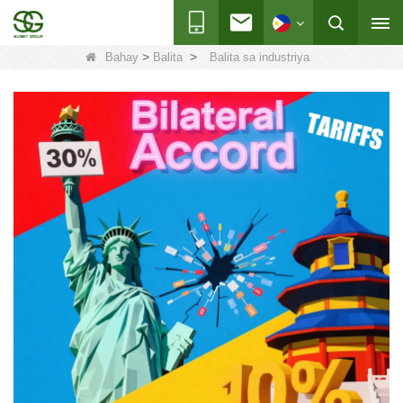
>
>
Bahay
Balita
Balita sa industriya