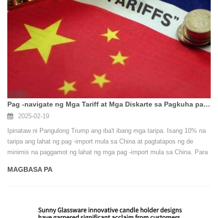
Pag -navigate ng Mga Tariff at Mga Diskarte sa Pagkuha para sa Pag -import ng Mga May Hawak ng Glass Kandila Mula sa Tsina hanggang sa USA
2025-02-19
Ipinataw ni Pangulong Trump ang iba't ibang mga taripa. Isang 10% na
taripa ang lahat ng pag -import mula sa China at pagtatapos ng de
minimis na paggamot ng lahat ng mga pag -import mula sa China. Para
sa mga mamimili ng Estados Unidos na nag -sourcing ng mga may
MAGBASA PA
hawak ng kandila ng salamin mula sa China at pagpapadala sa kanila
sa pamamagitan ng karagatan ng karagatan hanggang New York, ang
pag -unawa sa mga patakaran ng taripa ng Estados Unidos at pag -
optimize ng mga diskarte sa pagkuha ay kritikal upang mabawasan ang
mga gastos at tiyakin na pagsunod. Nasa ibaba ang isang detalyadong