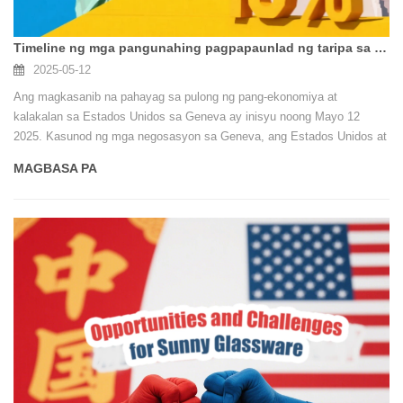
Timeline ng mga pangunahing pagpapaunlad ng taripa sa pagitan ng Estados Unidos at China mula 2018 hanggang Mayo 2025
2025-05-12
Ang magkasanib na pahayag sa pulong ng pang-ekonomiya at
kalakalan sa Estados Unidos sa Geneva ay inisyu noong Mayo 12
2025. Kasunod ng mga negosasyon sa Geneva, ang Estados Unidos at
China ay sumang-ayon sa isang 90-araw na pagbawas sa mga taripa:
MAGBASA PA
ang mga taripa ng Estados Unidos sa mga import ng Tsino ay bumaba
sa 30%, at ang mga taripa ng China sa mga kalakal ng Estados Unidos
ay nabawasan sa 10%. Ang isang mekanismo para sa patuloy na
diyalogo ay itinatag din.