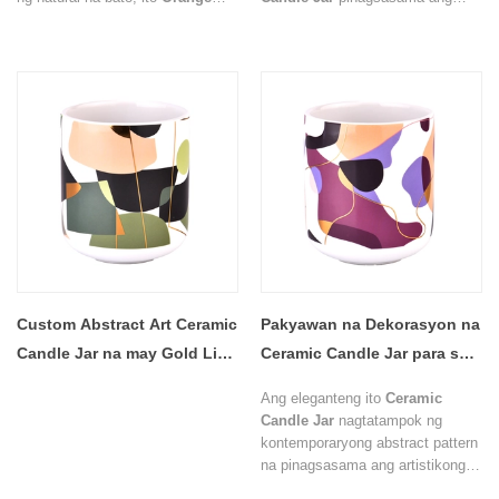
Marble Glass Candle Jar
masining na disenyo sa premium
pinagsasama ang artistikong
na pagpapaandar ng packaging.
aesthetics sa premium na pag-
Nagtatampok ang decorative
andar ng packaging ng kandila.
surface ng eleganteng timpla ng
Ang semi-transparent na orange
mga warm earth tone, kabilang
finish at marble-like pattern ay
ang cream, mocha, caramel,
lumilikha ng sopistikadong visual
blush pink, at chocolate brown, na
effect na nagpapaganda sa
lumilikha ng sopistikadong visual
nakikitang halaga ng mga
statement na inspirasyon ng mga
marangyang mabangong kandila.
kontemporaryong interior design
trend.
Custom Abstract Art Ceramic
Pakyawan na Dekorasyon na
Candle Jar na may Gold Line
Ceramic Candle Jar para sa
Design
Mga Brand ng Pabango sa
Ang eleganteng ito
Ceramic
Bahay
Candle Jar
nagtatampok ng
kontemporaryong abstract pattern
na pinagsasama ang artistikong
pagkamalikhain sa luxury candle