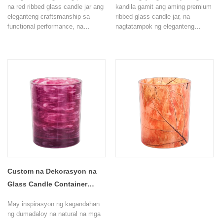
Kandila
na red ribbed glass candle jar ang
kandila gamit ang aming premium
eleganteng craftsmanship sa
ribbed glass candle jar, na
functional performance, na
nagtatampok ng eleganteng
ginagawa itong perpektong
vertical stripe texture na
solusyon sa packaging para sa
nagpapaganda ng parehong
mga luxury scented candles at
aesthetics at light diffusion.
mga koleksyon ng pabango sa
Dinisenyo para sa mga
bahay. Ang kapansin-pansing
marangyang mabangong kandila,
vertical ribbed texture ay
pinagsasama ng pandekorasyon
nagpapaganda ng visual appeal
na glass vessel na ito ang
habang maganda ang diffusing
modernong pagkakayari na may
candlelight upang lumikha ng
walang hanggang pag-akit, na
isang mainit at kaakit-akit na
ginagawa itong perpektong
ambiance.
pagpipilian para sa mga tatak ng
kandila, kumpanya ng pabango sa
bahay, at mga supplier ng
packaging ng regalo.
Custom na Dekorasyon na
Glass Candle Container
Supplier
May inspirasyon ng kagandahan
ng dumadaloy na natural na mga