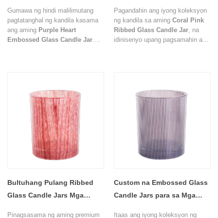
Jars
Luxury Candle Container
Gumawa ng hindi malilimutang
Pagandahin ang iyong koleksyon
pagtatanghal ng kandila kasama
ng kandila sa aming
Coral Pink
ang aming
Purple Heart
Ribbed Glass Candle Jar
, na
Embossed Glass Candle Jar
.
idinisenyo upang pagsamahin ang
Nagtatampok ng magandang
mga eleganteng aesthetics sa
embossed na pattern ng puso at
maaasahang pagganap. Ang
isang sopistikadong translucent
pinong vertical ribbed texture at
purple na finish, pinagsasama ng
soft translucent pink finish ay
pandekorasyon na lalagyan ng
lumikha ng isang sopistikadong
salamin na ito ang romansa,
packaging solution para sa mga
kagandahan, at premium na
luxury scented candles, home
pagkakayari.
fragrance collections, at premium
gift sets.
Bultuhang Pulang Ribbed
Custom na Embossed Glass
Glass Candle Jars Mga
Candle Jars para sa Mga
Dekorasyon na Lalagyan ng
Mabangong Kandila
Pinagsasama ng aming premium
Itaas ang iyong koleksyon ng