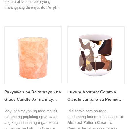
texture at kontemporaryong
marangyang disenyo, ito
Purple
Artistic Glass Candle Jar
nagpapakita ng isang rich
translucent purple finish na
pinahusay ng layered artistic
patterns na lumikha ng
pambihirang lalim at visual
appeal.
Pakyawan na Dekorasyon na
Luxury Abstract Ceramic
Glass Candle Jar na may
Candle Jar para sa Premium
Marble Effect
Home Fragrance Collections
May inspirasyon ng mga maiinit
Idinisenyo para sa mga
na tono ng paglubog ng araw at
modernong brand ng pabango, ito
ang kagandahan ng mga texture
Abstract Pattern Ceramic
ng natural na bato, ito
Orange
Candle Jar
pinagsasama ang