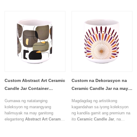
packaging. Dinisenyo na may
sopistikadong timpla ng purple,
beige, orange, black, at cream
tones, ang decorative surface ay
lumilikha ng kakaibang visual
identity na nagpapaganda ng
product presentation at brand
value.
Custom Abstract Art Ceramic
Custom na Dekorasyon na
Candle Jar Container
Ceramic Candle Jar na may
Manufacturer
Makukulay na Sunburst
Gumawa ng natatanging
Magdagdag ng artistikong
Pattern
koleksyon ng marangyang
kagandahan sa iyong koleksyon
halimuyak na may ganitong
ng kandila gamit ang premium na
eleganteng
Abstract Art Ceramic
ito
Ceramic Candle Jar
, na
Candle Jar
. Nagtatampok ng
nagtatampok ng makulay na
kontemporaryong artistikong
sunburst-inspired na pattern na