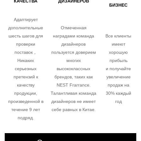
КАЧЕСТВА
ДИЗАЙНЕРОВ
БИЗНЕС
Адаптирует
дополнительные
Отмеченная
шесть шагов для
наградами команда
Все клиенты
проверки
дизайнеров
имеют
поставок，
пользуется доверием
хорошую
Никаких
многих
прибыль
серьезных
высококлассных
и получайте
претензий к
брендов, таких как
увеличение
качеству
NEST Fraгrance.
продаж на
продукции,
Талантливая команда
30% каждый
произведенной в
дизайнеров не имеет
год
течение 9 лет
себе равных в Китае.
подряд.