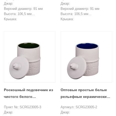
свечей с красным узором и
заказу и крышкой.
Джар:
Джар:
крышками
Верхний диаметр: 91 мм
Верхний диаметр: 91 мм
Высота: 106,5 мм
Высота: 106,5 мм
Вес: 401 г
Крышка:
Вес: 401 г
Крышка:
Емкость: 450 мл
Высота верха: 45,5 мм
Емкость: 450 мл
Высота верха: 45,5 мм
Высота без долива: 15 мм.
Высота без долива: 15 мм.
Вес: 94 г
Вес: 94 г
Минимальный заказ: 3000 штук
Минимальный заказ: 3000 штук
Роскошный подсвечник из
Оптовые простые белые
чистого белого
рельефные керамические
керамического стекла с
банки для свечей с
Пункт №: SCRG23005-3
Артикул: SCRG23005-2
крышкой для изготовления
крышками для домашних
Джар:
Джар: