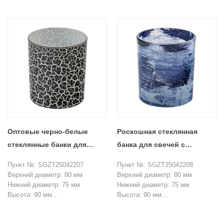
Емкость: 290 мл
Емкость: 290 мл
Минимальный заказ: 3000 штук
Минимальный заказ: 3000 штук
Оптовые черно-белые
Роскошная стеклянная
стеклянные банки для
банка для свечей с
свечей с потрескавшейся
текстурой синего цвета,
Пункт №: SGZT25042207
Пункт №: SGZT25042208
текстурой для контейнеров
расписанная вручную
Верхний диаметр: 80 мм
Верхний диаметр: 80 мм
для ароматерапии
Нижний диаметр: 75 мм
Нижний диаметр: 75 мм
Высота: 90 мм
Высота: 90 мм
Вес: 272 г
Вес: 272 г
Емкость: 290 мл
Емкость: 290 мл