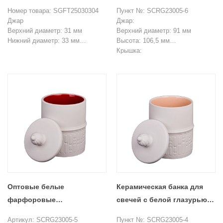
ароматических свечей с
свечей с синей глазурью и
Номер товара: SGFT25030304
Пункт №: SCRG23005-6
коричневой крышкой из
крышками
Джар
Джар:
желудя
Верхний диаметр: 31 мм
Верхний диаметр: 91 мм
Нижний диаметр: 33 мм
Высота: 106,5 мм
Высота: 61 мм
Вес: 401 г
Крышка:
Максимальный диаметр: 68 мм
Емкость: 450 мл
Высота верха: 45,5 мм
Вес: 161 г
Высота без долива: 15 мм.
Емкость: 108 мл
Вес: 94 г
Крышка
Минимальный заказ: 3000 штук
Верхний диаметр: 71 мм
Высота: 57 мм
Вес: 93 г
Минимальный заказ: 50000 штук
Оптовые белые
Керамическая банка для
фарфоровые
свечей с белой глазурью
керамические банки для
по индивидуальному
Артикул: SCRG23005-5
Пункт №: SCRG23005-4