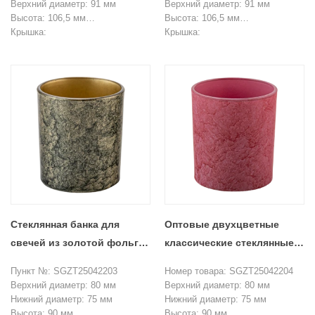
свечей, изготовленный на
контейнеров для хранения
Верхний диаметр: 91 мм
Верхний диаметр: 91 мм
Высота: 106,5 мм
Высота: 106,5 мм
заказ.
Вес: 401 г
Крышка:
Вес: 401 г
Крышка:
Емкость: 450 мл
Высота верха: 45,5 мм
Емкость: 450 мл
Высота верха: 45,5 мм
Высота без долива: 15 мм.
Высота без долива: 15 мм.
Вес: 94 г
Вес: 94 г
Минимальный заказ: 3000 штук
Минимальный заказ: 3000 штук
Стеклянная банка для
Оптовые двухцветные
свечей из золотой фольги
классические стеклянные
ручной работы по
банки для свечей
Пункт №: SGZT25042203
Номер товара: SGZT25042204
индивидуальному заказу
Верхний диаметр: 80 мм
Верхний диаметр: 80 мм
Нижний диаметр: 75 мм
Нижний диаметр: 75 мм
Высота: 90 мм
Высота: 90 мм