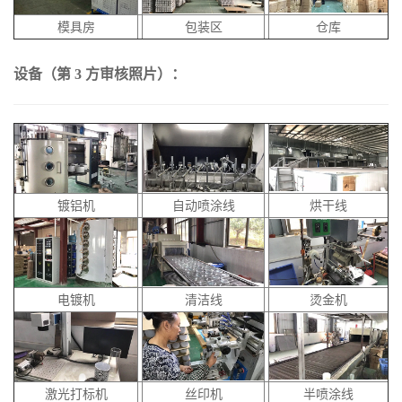
模具房
包装区
仓库
设备（第 3 方审核照片）：
镀铝机
自动喷涂线
烘干线
电镀机
清洁线
烫金机
激光打标机
丝印机
半喷涂线