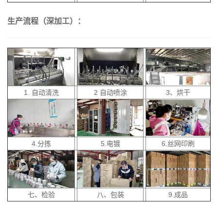
生产流程（深加工）：
1. 自动清洗
2 自动喷涂
3、烘干
4.分拣
5.电镀
6.丝网印刷
七、检验
八、包装
9.成品