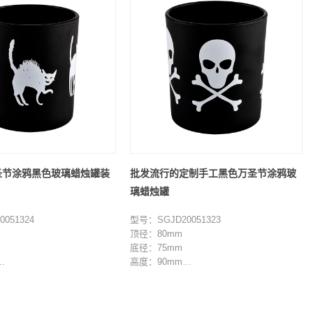
圣节涂鸦黑色玻璃蜡烛罐装
批发流行的定制手工黑色万圣节涂鸦玻
璃蜡烛罐
051324
型号：SGJD20051323
顶径：80mm
底径：75mm
高度：90mm
重量：285g
容量：285ml
000 件
最小起订量：3000 件