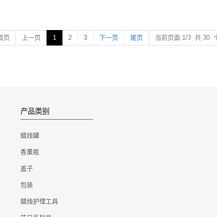
首页
上一页
1
2
3
下一页
尾页
当前页面:1/3 共 30 
产品类别
蜡烛罐
香薰瓶
盖子
包装
蜡烛护理工具