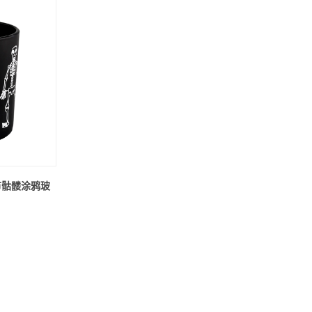
节骷髅涂鸦玻