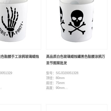
黑色骷髅手工涂鸦玻璃蜡烛
高品质白色玻璃蜡烛罐黑色骷髅涂鸦万
圣节图案批发
051329
型号：SGJD20051328
顶径：80mm
底径：75mm
高度：90mm
重量：285g
容量：285ml
000 件
最小起订量：3000 件