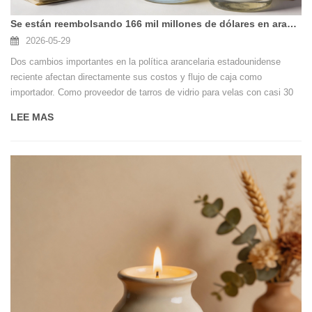
Se están reembolsando 166 mil millones de dólares en aranceles antiguos: cómo los compradores de tarros de velas de vidrio pueden aprovechar la oportunidad
2026-05-29
Dos cambios importantes en la política arancelaria estadounidense
reciente afectan directamente sus costos y flujo de caja como
importador. Como proveedor de tarros de vidrio para velas con casi 30
años de experiencia, Soleado Glassware ha seguido de cerca estos
LEE MAS
desarrollos y está aquí para ayudarlo a ver las oportunidades y los
próximos pasos.