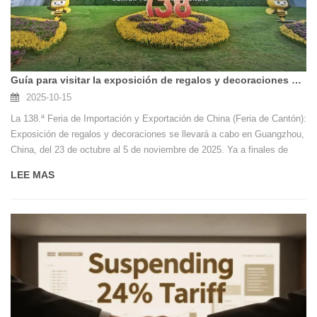
Guía para visitar la exposición de regalos y decoraciones de la Feria de Cantón de China
2025-10-15
La 138.ª Feria de Importación y Exportación de China (Feria de Cantón):
Exposición de regalos y decoraciones se llevará a cabo en Guangzhou,
China, del 23 de octubre al 5 de noviembre de 2025. Ya a finales de
septiembre, varios clientes internacionales expresaron interés en asistir
LEE MAS
al evento. Sunny Glassware, un proveedor chino especializado en
productos de regalo para el hogar para los mercados globales, ha
preparado un itinerario integral de tres días diseñado para compradores
extranjeros que participan en el sector de regalos y decoraciones de la
Feria de Cantón y que pretenden adquirir tarros de vidrio para velas.