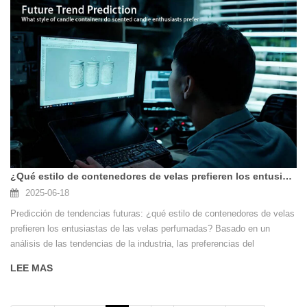
¿Qué estilo de contenedores de velas prefieren los entusiastas de las velas perfumadas?
2025-06-18
Predicción de tendencias futuras: ¿qué estilo de contenedores de velas
prefieren los entusiastas de las velas perfumadas? Basado en un
análisis de las tendencias de la industria, las preferencias del
consumidor y las innovaciones de diseño, los estilos de contenedores
LEE MAS
favorecidos por futuros entusiastas de las velas perfumadas exhibirán
las siguientes cinco tendencias principales, integración de la
funcionalidad, la estética y la importancia cultural: