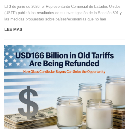
El 3 de junio de 2026, el Representante Comercial de Estados Unidos
(USTR) publicó los resultados de su investigación de la Sección 301 y
las medidas propuestas sobre países/economías que no han
implementado y hecho cumplir eficazmente la prohibición de importar
LEE MAS
productos de trabajo forzoso. El anuncio propone un arancel adicional
del 10% de la Sección 301 para 14 países/economías, y un arancel del
12,5% para otros 46, incluidos China continental, Hong Kong y
Vietnam, citando su "fracaso en implementar y hacer cumplir
efectivamente las prohibiciones de importación de productos de trabajo
forzoso".