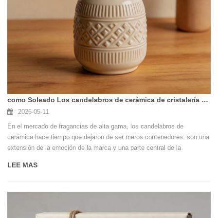
como Soleado Los candelabros de cerámica de cristalería ayudaron a una marca de fragancias del Reino Unido a ganar la temporada alta？
2026-05-11
En el mercado de fragancias de alta gama, los candelabros de
cerámica hace tiempo que dejaron de ser meros contenedores: son una
extensión de la emoción de la marca y una parte central de la
experiencia del consumidor. Sin embargo, cuando la brecha entre el
LEE MAS
diseño y la producción en masa se amplía repentinamente, un plan de
vacaciones aparentemente perfecto puede convertirse rápidamente en
una crisis.