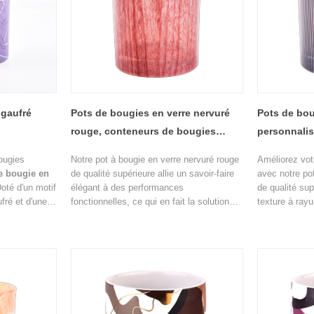
 gaufré
Pots de bougies en verre nervuré
Pots de bou
rouge, conteneurs de bougies
personnali
décoratifs, vente en gros
parfumées
ougies
Notre pot à bougie en verre nervuré rouge
Améliorez vot
e bougie en
de qualité supérieure allie un savoir-faire
avec notre po
Doté d'un motif
élégant à des performances
de qualité sup
ré et d'une
fonctionnelles, ce qui en fait la solution
texture à rayu
sophistiquée,
d'emballage parfaite pour les bougies
la fois l'esthé
f allie
parfumées de luxe et les collections de
lumière. Conç
ir-faire haut
parfums d'ambiance. La texture nervurée
parfumées de 
verticale frappante améliore l'attrait visuel
décoratif alli
tout en diffusant magnifiquement la
attrait intemp
lumière des bougies pour créer une
idéal pour le
ambiance chaleureuse et accueillante.
entreprises de
fournisseurs 