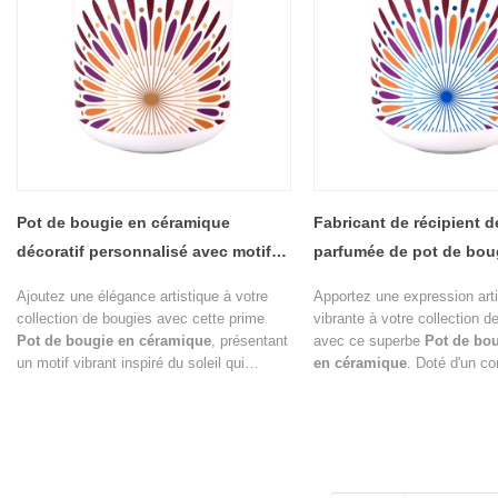
Pot de bougie en céramique
Fabricant de récipient 
décoratif personnalisé avec motif
parfumée de pot de bou
Sunburst coloré
céramique décoratif col
Ajoutez une élégance artistique à votre
Apportez une expression arti
collection de bougies avec cette prime
vibrante à votre collection d
Pot de bougie en céramique
, présentant
avec ce superbe
Pot de bou
un motif vibrant inspiré du soleil qui
en céramique
. Doté d'un co
combine des éléments décoratifs rouges,
céramique blanche de qualit
violets, orange et dorés sur une surface
orné d'un motif d'éclat radial
en céramique blanche et épurée.
récipient à bougie allie esthé
moderne et emballage de lux