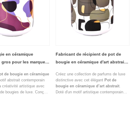
gie en céramique
Fabricant de récipient de pot de
n gros pour les marques
bougie en céramique d'art abstrait
'intérieur
personnalisé
ot de bougie en céramique
Créez une collection de parfums de luxe
otif abstrait contemporain
distinctive avec cet élégant
Pot de
 créativité artistique avec
bougie en céramique d’art abstrait
.
 de bougies de luxe. Conçue
Doté d'un motif artistique contemporain
ge sophistiqué de tons
composé de tons neutres, de formes
s, orange, noirs et crème, la
géométriques et d'accents dorés
tive crée une identité
métalliques, ce bougeoir en céramique
e qui améliore la
allie parfaitement design moderne et
u produit et la valeur de la
fonctionnalité haut de gamme.