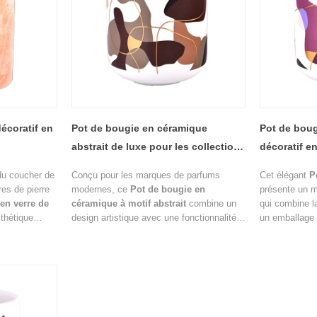
écoratif en
Pot de bougie en céramique
Pot de bou
abstrait de luxe pour les collections
décoratif e
de parfums d’intérieur haut de
de parfum d
du coucher de
Conçu pour les marques de parfums
Cet élégant
P
gamme
res de pierre
modernes, ce
Pot de bougie en
présente un m
en verre de
céramique à motif abstrait
combine un
qui combine la
thétique
design artistique avec une fonctionnalité
un emballage
ité
d'emballage haut de gamme. La surface
avec un mélan
t de gamme.
décorative présente un mélange élégant
violets, beige
parente et le
de tons chauds de terre, notamment
surface décora
 créent un
crème, moka, caramel, rose poudré et
visuelle uniqu
rehausse la
brun chocolat, créant une déclaration
présentation d
parfumées de
visuelle sophistiquée inspirée des
marque.
tendances contemporaines du design