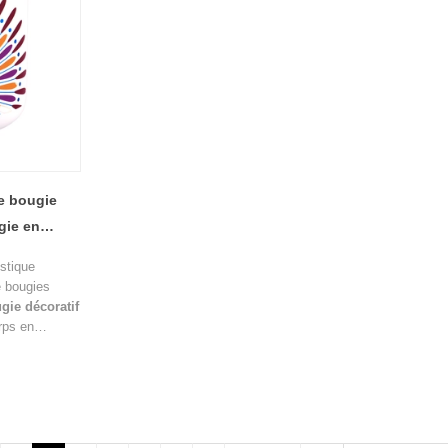
d'intérieur.
de bougie
gie en
oré de luxe
stique
e bougies
gie décoratif
rps en
é supérieure
 coloré, ce
tique
e.