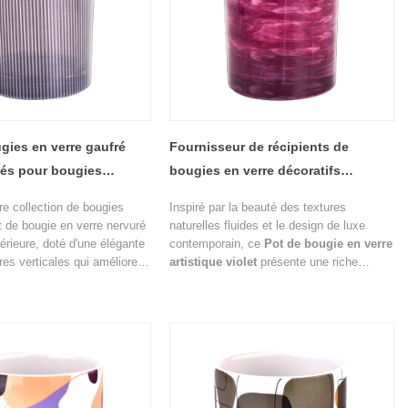
gies en verre gaufré
Fournisseur de récipients de
sés pour bougies
bougies en verre décoratifs
personnalisés
re collection de bougies
Inspiré par la beauté des textures
t de bougie en verre nervuré
naturelles fluides et le design de luxe
érieure, doté d'une élégante
contemporain, ce
Pot de bougie en verre
res verticales qui améliore à
artistique violet
présente une riche
tique et la diffusion de la
finition violette translucide rehaussée par
u pour les bougies
des motifs artistiques superposés qui
luxe, ce récipient en verre
créent une profondeur et un attrait visuel
e savoir-faire moderne et
exceptionnels.
orel, ce qui en fait un choix
s marques de bougies, les
 parfums d'intérieur et les
d'emballages cadeaux.