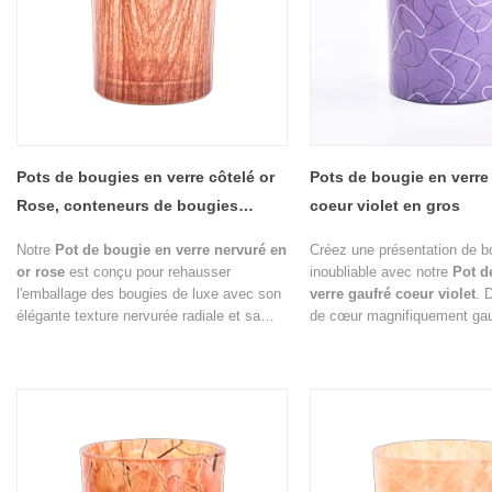
Pots de bougies en verre côtelé or
Pots de bougie en verre
Rose, conteneurs de bougies
coeur violet en gros
décoratifs de luxe, vente en gros
Notre
Pot de bougie en verre nervuré en
Créez une présentation de b
or rose
est conçu pour rehausser
inoubliable avec notre
Pot d
l'emballage des bougies de luxe avec son
verre gaufré coeur violet
. 
élégante texture nervurée radiale et sa
de cœur magnifiquement gauf
finition chaleureuse d'inspiration
finition violette translucide 
métallique. La couleur or rose raffinée et
ce récipient en verre décorati
le savoir-faire sophistiqué du verre en font
romantisme, élégance et savo
un choix parfait pour les bougies
de gamme.
parfumées haut de gamme, les collections
de parfums d'intérieur, les coffrets
cadeaux de boutique et les marques de
style de vie.