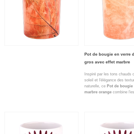
Pot de bougie en verre d
gros avec effet marbre
Inspiré par les tons chauds 
soleil et l'élégance des textu
naturelle, ce
Pot de bougie 
marbre orange
combine l'es
artistique avec la fonctionnal
d'emballage de bougies hau
La finition orange semi-trans
motif semblable à du marbre
effet visuel sophistiqué qui 
valeur perçue des bougies 
luxe.