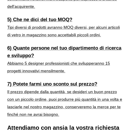
dell'acquirente.
5) Che ne dici del tuo MOQ?
Tipi diversi di prodotti avranno MOQ diversi, per alcuni articoli
di vetro in magazzino sono accettabili piccoli ordini.
6) Quante persone nel tuo dipartimento di ricerca
e sviluppo?
Abbiamo 5 designer professionisti che svilupperanno 15
progetti innovativi mensilmente.
7) Potete farmi uno sconto sul prezzo?
Il prezzo dipende dalla quantità, se desideri un buon prezzo
con un piccolo ordine, puoi produrre più quantità in una volta e
lasciarle nel nostro magazzino, conserveremo la merce per te
finché non ne avrai bisogno.
Attendiamo con ansia la vostra richiesta