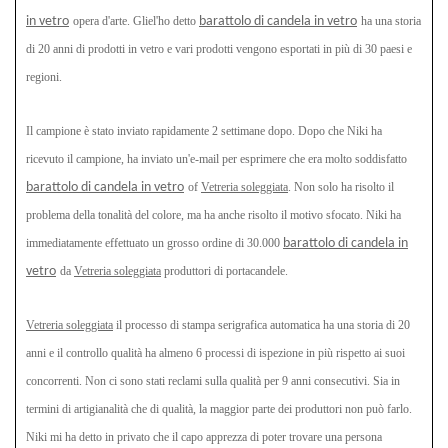
in vetro
opera d'arte. Gliel'ho detto
barattolo di candela in vetro
ha una storia
di 20 anni di prodotti in vetro e vari prodotti vengono esportati in più di 30 paesi e
regioni.
Il campione è stato inviato rapidamente 2 settimane dopo. Dopo che Niki ha
ricevuto il campione, ha inviato un'e-mail per esprimere che era molto soddisfatto
barattolo di candela in vetro
of
Vetreria soleggiata
. Non solo ha risolto il
problema della tonalità del colore, ma ha anche risolto il motivo sfocato. Niki ha
immediatamente effettuato un grosso ordine di 30.000
barattolo di candela in
vetro
da
Vetreria soleggiata
produttori di portacandele.
Vetreria soleggiata
il processo di stampa serigrafica automatica ha una storia di 20
anni e il controllo qualità ha almeno 6 processi di ispezione in più rispetto ai suoi
concorrenti. Non ci sono stati reclami sulla qualità per 9 anni consecutivi. Sia in
termini di artigianalità che di qualità, la maggior parte dei produttori non può farlo.
Niki mi ha detto in privato che il capo apprezza di poter trovare una persona