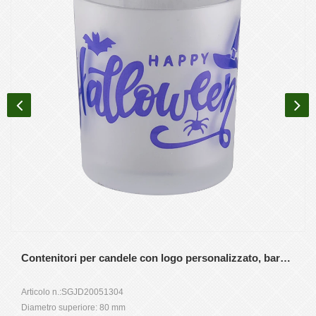
Contenitori per candele con logo personalizzato, barattoli di candele in vetro per regali di Halloween
Articolo n.:SGJD20051304
Diametro superiore: 80 mm