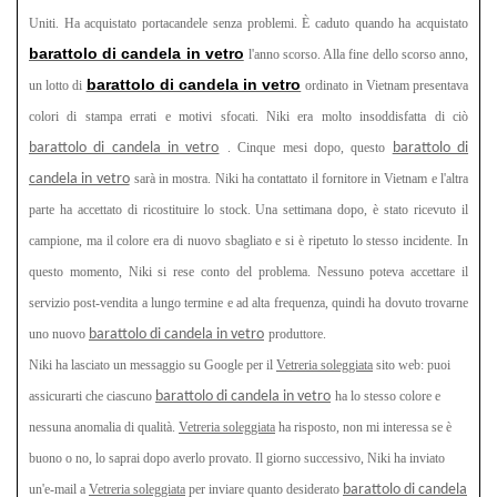
Uniti. Ha acquistato portacandele senza problemi. È caduto quando ha acquistato
barattolo di candela in vetro
l'anno scorso. Alla fine dello scorso anno,
barattolo di candela in vetro
un lotto di
ordinato in Vietnam presentava
colori di stampa errati e motivi sfocati. Niki era molto insoddisfatta di ciò
barattolo di candela in vetro
. Cinque mesi dopo, questo
barattolo di
candela in vetro
sarà in mostra. Niki ha contattato il fornitore in Vietnam e l'altra
parte ha accettato di ricostituire lo stock. Una settimana dopo, è stato ricevuto il
campione, ma il colore era di nuovo sbagliato e si è ripetuto lo stesso incidente. In
questo momento, Niki si rese conto del problema. Nessuno poteva accettare il
servizio post-vendita a lungo termine e ad alta frequenza, quindi ha dovuto trovarne
uno nuovo
barattolo di candela in vetro
produttore.
Niki ha lasciato un messaggio su Google per il
Vetreria soleggiata
sito web: puoi
assicurarti che ciascuno
barattolo di candela in vetro
ha lo stesso colore e
nessuna anomalia di qualità.
Vetreria soleggiata
ha risposto, non mi interessa se è
buono o no, lo saprai dopo averlo provato. Il giorno successivo, Niki ha inviato
un'e-mail a
Vetreria soleggiata
per inviare quanto desiderato
barattolo di candela