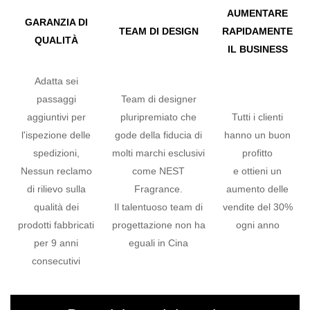
AUMENTARE
GARANZIA DI
TEAM DI DESIGN
RAPIDAMENTE
QUALITÀ
IL BUSINESS
Adatta sei
passaggi
Team di designer
aggiuntivi per
pluripremiato che
Tutti i clienti
l'ispezione delle
gode della fiducia di
hanno un buon
spedizioni,
molti marchi esclusivi
profitto
Nessun reclamo
come NEST
e ottieni un
di rilievo sulla
Fragrance.
aumento delle
qualità dei
Il talentuoso team di
vendite del 30%
prodotti fabbricati
progettazione non ha
ogni anno
per 9 anni
eguali in Cina
consecutivi