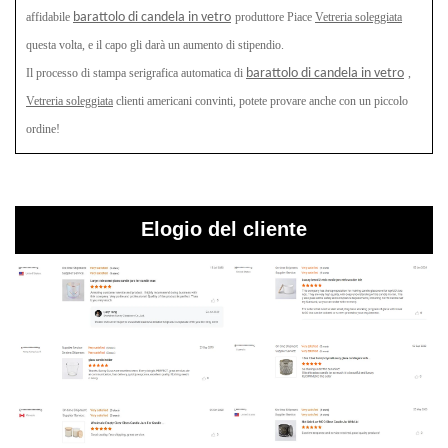
affidabile
barattolo di candela in vetro
produttore
Piace
Vetreria soleggiata
questa volta, e il capo gli darà un aumento di stipendio.
Il processo di stampa serigrafica automatica di
barattolo di candela in vetro
,
Vetreria soleggiata
clienti americani convinti, potete provare anche con un piccolo
ordine!
Elogio del cliente