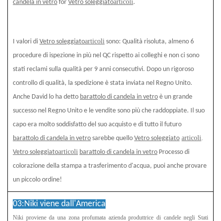
articoli
candela in vetro
for
Vetro soleggiato
.
articoli
I valori di
Vetro soleggiato
sono: Qualità risoluta, almeno 6
procedure di ispezione in più nel QC rispetto ai colleghi e non ci sono
stati reclami sulla qualità per 9 anni consecutivi. Dopo un rigoroso
controllo di qualità, la spedizione è stata inviata nel Regno Unito.
Anche David lo ha detto
barattolo di candela in vetro
è un grande
successo nel Regno Unito e le vendite sono più che raddoppiate. Il suo
capo era molto soddisfatto del suo acquisto e di tutto il futuro
articoli
.
barattolo di candela in vetro
sarebbe quello
Vetro soleggiato
articoli
Vetro soleggiato
barattolo di candela in vetro
Processo di
colorazione della stampa a trasferimento d'acqua, puoi anche provare
un piccolo ordine!
03:
Niki viene dall'America
Niki proviene da una zona profumata
azienda produttrice di candele negli Stati