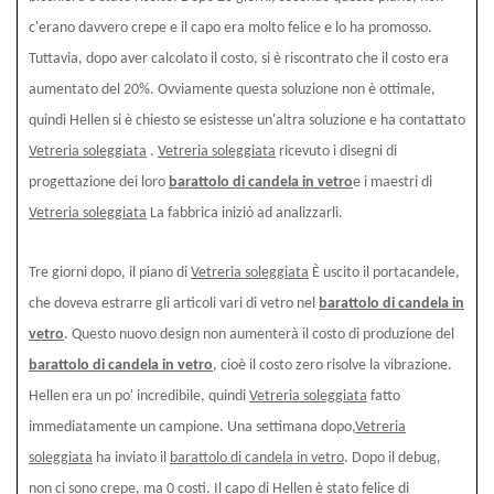
c'erano davvero crepe e il capo era molto felice e lo ha promosso.
Tuttavia, dopo aver calcolato il costo, si è riscontrato che il costo era
aumentato del 20%. Ovviamente questa soluzione non è ottimale,
quindi Hellen si è chiesto se esistesse un'altra soluzione e ha contattato
Vetreria soleggiata
.
Vetreria soleggiata
ricevuto i disegni di
progettazione dei loro
barattolo di candela in vetro
e i maestri di
Vetreria soleggiata
La fabbrica iniziò ad analizzarli.
Tre giorni dopo, il piano di
Vetreria soleggiata
È uscito il portacandele,
che doveva estrarre gli articoli vari di vetro nel
barattolo di candela in
vetro
. Questo nuovo design non aumenterà il costo di produzione del
barattolo di candela in vetro
, cioè il costo zero risolve la vibrazione.
Hellen era un po' incredibile, quindi
Vetreria soleggiata
fatto
immediatamente un campione. Una settimana dopo,
Vetreria
soleggiata
ha inviato il
barattolo di candela in vetro
. Dopo il debug,
non ci sono crepe, ma 0 costi. Il capo di Hellen è stato felice di