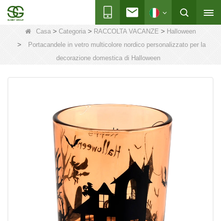
>
>
>
Casa
Categoria
RACCOLTA VACANZE
Halloween
>
Portacandele in vetro multicolore nordico personalizzato per la
decorazione domestica di Halloween