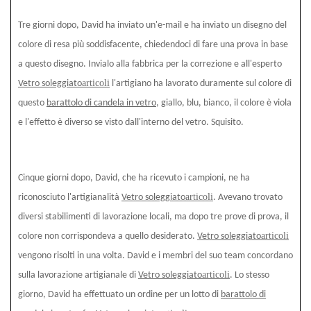
Tre giorni dopo, David ha inviato un'e-mail e ha inviato un disegno del
colore di resa più soddisfacente, chiedendoci di fare una prova in base
a questo disegno. Invialo alla fabbrica per la correzione e all'esperto
articoli
Vetro soleggiato
l'artigiano ha lavorato duramente sul colore di
questo
barattolo di candela in vetro
, giallo, blu, bianco, il colore è viola
e l'effetto è diverso se visto dall'interno del vetro. Squisito.
Cinque giorni dopo, David, che ha ricevuto i campioni, ne ha
articoli
riconosciuto l'artigianalità
Vetro soleggiato
. Avevano trovato
diversi stabilimenti di lavorazione locali, ma dopo tre prove di prova, il
articoli
colore non corrispondeva a quello desiderato.
Vetro soleggiato
vengono risolti in una volta. David e i membri del suo team concordano
articoli
sulla lavorazione artigianale di
Vetro soleggiato
. Lo stesso
giorno, David ha effettuato un ordine per un lotto di
barattolo di