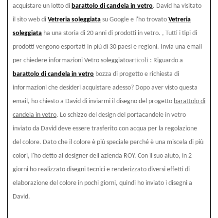
acquistare un lotto di
barattolo di candela in vetro
. David ha visitato
il sito web di
Vetreria soleggiata
su Google e l'ho trovato
Vetreria
soleggiata
ha una storia di 20 anni di prodotti in vetro. , Tutti i tipi di
prodotti vengono esportati in più di 30 paesi e regioni. Invia una email
articoli
per chiedere informazioni
Vetro soleggiato
: Riguardo a
barattolo di candela in vetro
bozza di progetto e richiesta di
informazioni che desideri acquistare adesso? Dopo aver visto questa
email, ho chiesto a David di inviarmi il disegno del progetto
barattolo di
candela in vetro
. Lo schizzo del design del portacandele in vetro
inviato da David deve essere trasferito con acqua per la regolazione
del colore. Dato che il colore è più speciale perché è una miscela di più
colori, l'ho detto al designer dell'azienda ROY. Con il suo aiuto, in 2
giorni ho realizzato disegni tecnici e renderizzato diversi effetti di
elaborazione del colore in pochi giorni, quindi ho inviato i disegni a
David.