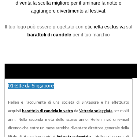
diventa la scelta migliore per illuminare la notte e
aggiungere divertimento al festival.
Il tuo logo può essere progettato con
etichetta esclusiva
sul
barattoli di candele
per il tuo marchio
descrizione del condotto
Elle
01:
da Singapore
Hellen è l'acquirente di una società di Singapore e ha effettuato
acquisti
barattolo di candela in vetro
da
Vetreria soleggiata
per molti
anni. Nella seconda metà dello scorso anno, Hellen inviò un'e-mail
dicendo che entro un mese sarebbe diventato direttore generale della
filiale di Hangzhou e visitò
Vetreria soleggiata
. Hellen si occupa di