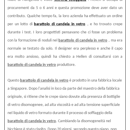
procurement da 5 o 6 anni e questa promozione deve aver dato un
contributo. Qualche tempo fa, la loro azienda ha effettuato un ordine
per un lotto di
barattolo di candela in vetro
, e ho trovato crepe
durante i test. I loro progettisti pensavano che ci fosse un problema
con la formazione di noduli nel
barattolo di candela in vetro
, ma era
normale se testato da solo. Il designer era perplesso e anche il capo
era molto ansioso, quindi ha chiesto a Hellen di consultarsi con a
barattolo di candela in vetro
produttore.
Questo
barattolo di candela in vetro
è prodotto in una fabbrica locale
a Singapore. Dopo l'analisi in loco da parte del maestro della fabbrica
originale, si ritiene che le crepe siano dovute alla presenza di bottiglie
di vetro disomogenee, ad alta viscosità e ad alta tensione superficiale
nel liquido di vetro formato durante il processo di soffiaggio della
barattolo di candela in vetro
. Cambiando la disomogeneità nel
bicchiere è stato risolto. Dopo 20 giorni, secondo questo piano, non