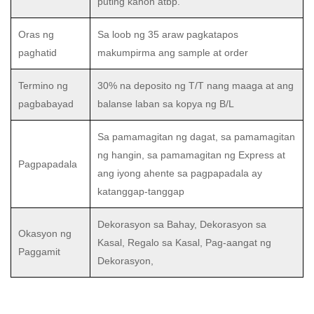
puting kahon atbp.
Oras ng
Sa loob ng 35 araw pagkatapos
paghatid
makumpirma ang sample at order
Termino ng
30% na deposito ng T/T nang maaga at ang
pagbabayad
balanse laban sa kopya ng B/L
Sa pamamagitan ng dagat, sa pamamagitan
ng hangin, sa pamamagitan ng Express at
Pagpapadala
ang iyong ahente sa pagpapadala ay
katanggap-tanggap
Dekorasyon sa Bahay, Dekorasyon sa
Okasyon ng
Kasal, Regalo sa Kasal, Pag-aangat ng
Paggamit
Dekorasyon,