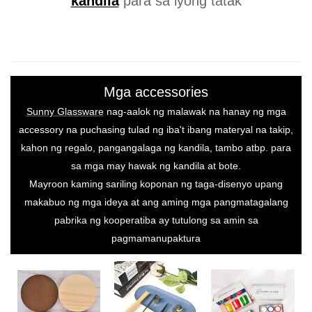
kandila
para sa iyong tatak
Mga accessories
Sunny Glassware
nag-aalok ng malawak na hanay ng mga
accessory na puchasing tulad ng iba't ibang materyal na takip,
kahon ng regalo, pangangalaga ng kandila, tambo atbp. para
sa mga may hawak ng kandila at bote.
Mayroon kaming sariling koponan ng taga-disenyo upang
makabuo ng mga ideya at ang aming mga pangmatagalang
pabrika ng kooperatiba ay tutulong sa amin sa
pagmamanupaktura