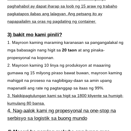
paghahabol ay dapat iharap sa loob ng 15 araw ng trabaho
pagkatapos ilabas ang lalagyan. Ang petsang ito ay
napapailalim sa oras ng pagdating ng container.
3) bakit mo kami pinili?
1. Mayroon kaming maraming karanasan sa pangangalakal ng
mga babasagin nang higit sa
20 taon
at ang pinaka-
propesyonal na koponan.
2. Mayroon kaming 10 linya ng produksyon at maaaring
gumawa ng 15 milyong piraso bawat buwan, mayroon kaming
mahigpit na proseso na nagbibigay-daan sa amin upang
mapanatili ang rate ng pagtanggap sa itaas ng 99%.
3. Nakikipagtulungan kami sa higit sa 1800 kliyente sa humigit-
kumulang 80 bansa.
4. Nag-aalok kami ng propesyonal na one-stop na
serbisyo sa logistik sa buong mundo