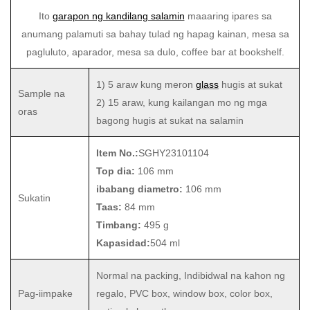
Ito
garapon ng kandilang salamin
maaaring ipares sa
anumang palamuti sa bahay tulad ng hapag kainan, mesa sa
pagluluto, aparador, mesa sa dulo, coffee bar at bookshelf.
1) 5 araw kung meron
glass
hugis at sukat
Sample na
2) 15 araw, kung kailangan mo ng mga
oras
bagong hugis at sukat na salamin
Item No.:
SGHY23101104
Top dia:
106 mm
ibabang diametro:
106 mm
Sukatin
Taas:
84 mm
Timbang:
495 g
Kapasidad:
504 ml
Normal na packing, Indibidwal na kahon ng
Pag-iimpake
regalo, PVC box, window box, color box,