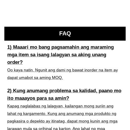
FAQ
1) Maaari mo bang pagsamahin ang maraming
mga item sa isang lalagyan sa aking unang
order?
Oo kaya natin. Ngunit ang dami ng bawat inorder na item ay
dapat umabot sa aming MOQ.
2) Kung anumang problema sa kalidad, paano mo
ito maaayos para sa amin?
Kapag naglalabas ng lalagyan, kailangan mong suriin ang
lahat ng kargamento. Kung ang anumang mga produkto ng
pagkasira o depekto ay itinatag, dapat mong kunin ang mga
larawan mula sa orihinal na karton. Ang lahat ng mga