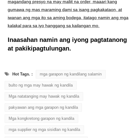
magandang presyo na may maliit na order, maaari kang
gumawa ng mas maraming dami sa isang pagkakataon, at
iwanan ang mga ito sa aming bodega, itatago namin ang mga
kalakal para sa iyo hanggang sa kailangan mo.
Inaasahan namin ang iyong pagtatanong
at pakikipagtulungan.
Hot Tags. :
mga garapon ng kandilang salamin
bulto ng mga may hawak ng kandila
Mga natatanging may hawak ng kandila
pakyawan ang mga garapon ng kandila
Mga kongkretong garapon ng kandila
mga supplier ng mga sisidlan ng kandila