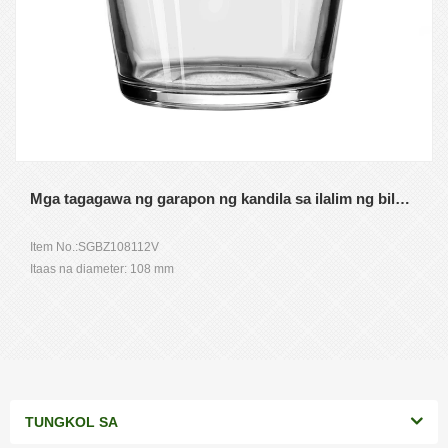
Mga tagagawa ng garapon ng kandila sa ilalim ng bilog na hugis V
Item No.:SGBZ108112V
Itaas na diameter: 108 mm
Diameter sa ibaba: 80 mm
Taas: 112 mm
Makapal na pader: 4 mm
Timbang: 371g
Kapasidad: 598ml
MOQ: 3000 piraso
TUNGKOL SA