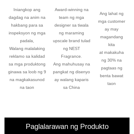
Iniangkop ang
Award-winning na
Ang lahat ng
dagdag na anim na
team ng mga
mga customer
hakbang para sa
designer sa tiwala
ay may
inspeksyon ng mga
ng maraming
magandang
padala,
upscale brand tulad
kita
Walang malalaking
ng NEST
at makakuha
reklamo sa kalidad
Fragrance.
ng 30% na
sa mga produktong
Ang mahuhusay na
pagtaas ng
ginawa sa loob ng 9
pangkat ng disenyo
benta bawat
na magkakasunod
ay walang kaparis
taon
na taon
sa China
Paglalarawan ng Produkto