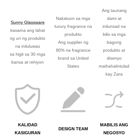
Ang taunang
Nakatuon sa mga
dami at
Sunny Glassware
luxury fragrance na
inilunsad na
kasama ang lahat
produkto
bilis sa mga
ng uri ng produkto
Ang supplier ng
bagong
na iniluluwas
80% na fragrance
produkto at
sa higit sa 30 mga
brand sa United
disenyo
bansa at rehiyon
States
maihahalintulad
kay Zara
KALIDAD
MABILIS ANG
DESIGN TEAM
KASIGURAN
NEGOSYO