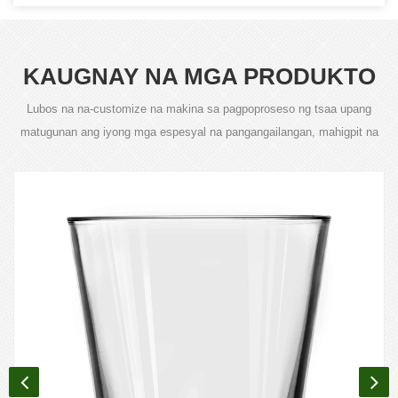
KAUGNAY NA MGA PRODUKTO
Lubos na na-customize na makina sa pagpoproseso ng tsaa upang
matugunan ang iyong mga espesyal na pangangailangan, mahigpit na
kontrol sa kalidad ng produkto ay ang aming pangangailangan.