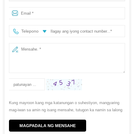
vessels para sa paggawa ng kandila
Telepono
Kung mayroon kang mga katanungan o suhestiyon, mangyaring
mag-iwan sa amin ng isang mensahe, tutugon ka namin sa lalong
madaling panahon!
MAGPADALA NG MENSAHE