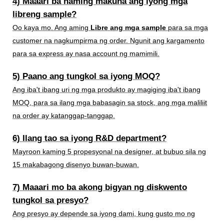
4) Maaari ba naming makuha ang iyong mga
libreng sample?
Oo kaya mo. Ang aming
Libre ang mga sample
para sa mga
customer na nagkumpirma ng order. Ngunit ang kargamento
para sa express ay nasa account ng mamimili.
5) Paano ang tungkol sa iyong MOQ?
Ang iba't ibang uri ng mga produkto ay magiging iba't ibang
MOQ, para sa ilang mga babasagin sa stock, ang mga maliliit
na order ay katanggap-tanggap.
6) Ilang tao sa iyong R&D department?
Mayroon kaming 5 propesyonal na designer, at bubuo sila ng
15 makabagong disenyo buwan-buwan.
7) Maaari mo ba akong bigyan ng diskwento
tungkol sa presyo?
Ang presyo ay depende sa iyong dami, kung gusto mo ng