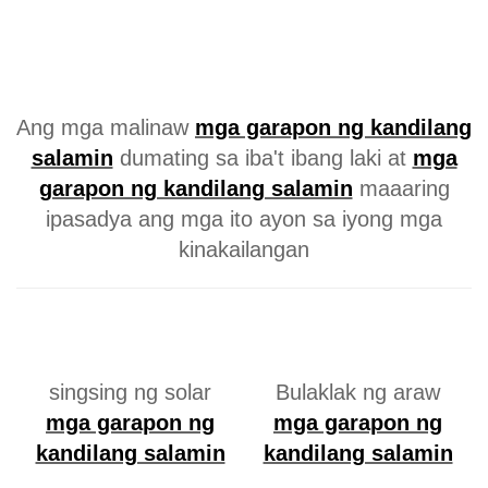
Ang mga malinaw
mga garapon ng kandilang
salamin
dumating sa iba't ibang laki at
mga
garapon ng kandilang salamin
maaaring
ipasadya ang mga ito ayon sa iyong mga
kinakailangan
singsing ng solar
Bulaklak ng araw
mga garapon ng
mga garapon ng
kandilang salamin
kandilang salamin