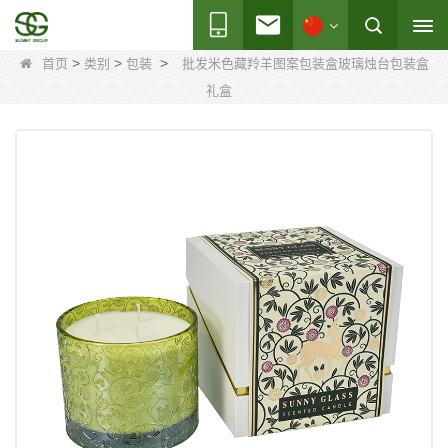
>
>
>
首页
类别
包装
批发米色藏羚羊图案包装盒玻璃烛台包装盒
礼盒