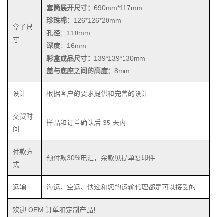
套筒展开尺寸：
690mm*117mm
珍珠棉：
126*126*20mm
盒子尺
孔径：
110mm
寸
深度：
16mm
彩盒成品尺寸：
139*139*130mm
盖与底座之间的高度：
8mm
设计
根据客户的要求提供和完善的设计
交货时
样品和订单确认后 35 天内
间
付款方
预付款30%电汇，余款见提单复印件
式
运输
海运、空运、快递和您的运输代理都是可以接受的
欢迎 OEM 订单和定制产品！