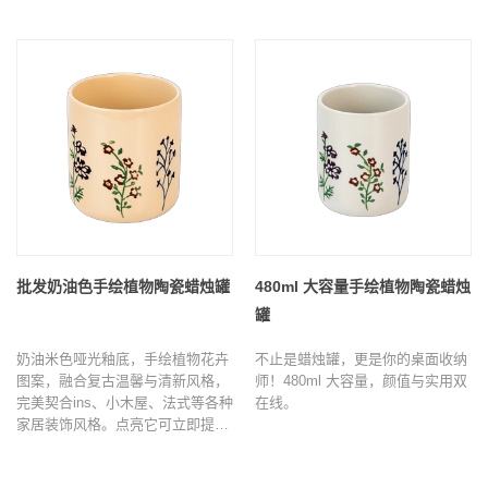
它会立即提升气氛。非常适合
古、工业、北欧和各种家居装饰风
Airbnb、客厅、书房和梳妆台，为
格。
任何空间增添一抹优雅。
批发奶油色手绘植物陶瓷蜡烛罐
480ml 大容量手绘植物陶瓷蜡烛
罐
奶油米色哑光釉底，手绘植物花卉
不止是蜡烛罐，更是你的桌面收纳
图案，融合复古温馨与清新风格，
师！480ml 大容量，颜值与实用双
完美契合ins、小木屋、法式等各种
在线。
家居装饰风格。点亮它可立即提升
您房间的氛围，为卧室、客厅和书
房增添迷人魅力。