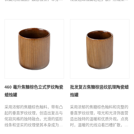
是一件令人惊叹的装饰件，或者当
的光晕，非常适合侘寂、小木屋、
点亮时，它会立即营造出舒适、悠
日式和简约家居装饰风格，为卧
闲的氛围。非常适合 Airbnb、客
室、客厅和书房增添疗愈效果。
厅、书房和梳妆台，为任何空间增
添一抹轻松优雅的气息。
460 毫升焦糖棕色立式罗纹陶瓷
批发复古焦糖棕竖纹肌理陶瓷蜡
蜡烛罐
烛罐
采用浓郁的焦糖棕色釉料，带有凸
采用浓郁的焦糖棕色釉料和完整的
起的垂直罗纹纹理，创造出复古与
垂直罗纹纹理，哑光和光泽饰面营
侘寂风格的独特融合。光滑的弧形
造出独特的温暖和优质外观。点亮
线条和坚实的纹理使其本身成为令
时，温暖的光线沿着凹槽扩散，立
人惊叹的装饰件，或者当点亮时，
即提升氛围，非常适合侘寂、复