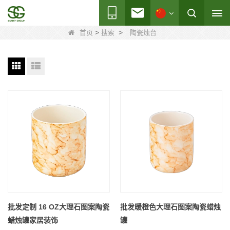
>
>
首页
搜索
陶瓷烛台
批发定制 16 OZ大理石图案陶瓷
批发暖橙色大理石图案陶瓷蜡烛
蜡烛罐家居装饰
罐