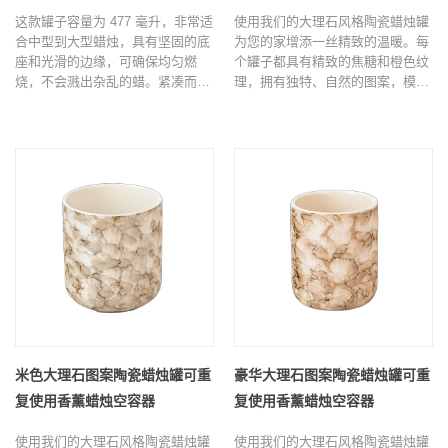
这款罐子容量为 477 毫升，非常适
使用我们的大理石风格陶瓷蜡烛罐
合中型到大型蜡烛，具有坚固的底
为您的家增添一丝精致的温暖。每
座和光滑的边缘，可确保均匀燃
个罐子都具有精致的焦糖和橙色纹
烧，不会溅出杂乱的蜡。紧凑而优
理，拥有独特、自然的图案，模仿
雅的设计无缝融入任何装饰风格，
真正大理石的美丽，与现代、简
从现代简约到波西米亚别致。
约、波西米亚和暖色调的家居装饰
风格无缝融合。
米色大理石图案陶瓷蜡烛罐可重
豪华大理石图案陶瓷蜡烛罐可重
复使用香薰蜡烛空容器
复使用香薰蜡烛空容器
使用我们的大理石风格陶瓷蜡烛罐
使用我们的大理石风格陶瓷蜡烛罐