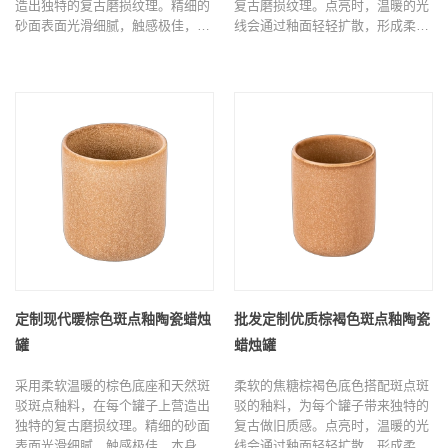
造出独特的复古磨损纹理。精细的
复古磨损纹理。点亮时，温暖的光
砂面表面光滑细腻，触感极佳，本
线会通过釉面轻轻扩散，形成柔和
身就是一件令人惊叹的装饰件，或
的光晕，非常适合侘寂、小木屋、
者当点亮时，它会立即营造出舒
日式和简约家居装饰风格，为卧
适、悠闲的氛围。非常适合
室、客厅和书房增添疗愈效果。
Airbnb、客厅、书房和梳妆台，为
任何空间增添一抹轻松优雅的气
息。
定制现代暖棕色斑点釉陶瓷蜡烛
批发定制优质棕褐色斑点釉陶瓷
罐
蜡烛罐
采用柔软温暖的棕色底座和天然斑
柔软的焦糖棕褐色底色搭配斑点斑
驳斑点釉料，在每个罐子上营造出
驳的釉料，为每个罐子带来独特的
独特的复古磨损纹理。精细的砂面
复古做旧质感。点亮时，温暖的光
表面光滑细腻，触感极佳，本身就
线会通过釉面轻轻扩散，形成柔和