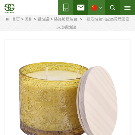
>
>
>
>
首页
类别
蜡烛罐
装饰玻璃烛台
批发烛台供应商黄鹿图案
玻璃蜡烛罐