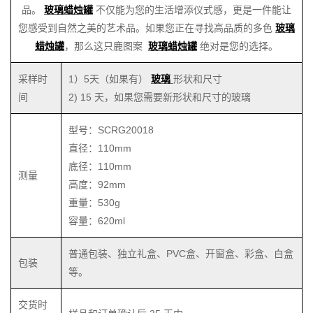
品。
玻璃蜡烛罐
不仅能为您的生活增添仪式感，更是一件能让
您感受到自然之美的艺术品。如果您正在寻找高品质的多色
玻璃
蜡烛罐
，那么这只鹿图案
玻璃蜡烛罐
绝对是您的选择。
采样时
1）5天（如果有）
玻璃
形状和尺寸
间
2) 15 天，如果您需要新形状和尺寸的玻璃
型号：SCRG20018
直径：110mm
底径：110mm
测量
高度：92mm
重量：530g
容量：620ml
普通包装、独立礼盒、PVC盒、开窗盒、彩盒、白盒
包装
等。
交货时