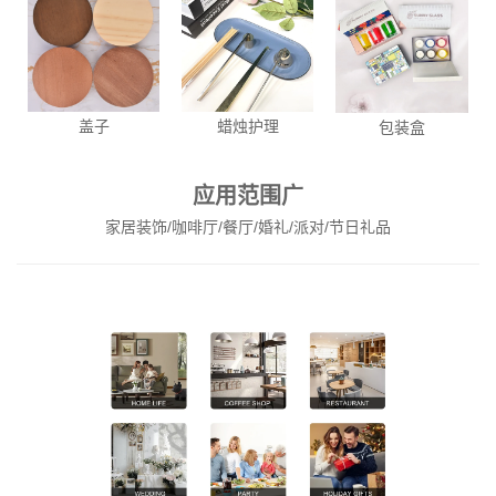
盖子
蜡烛护理
包装盒
应用范围广
家居装饰/咖啡厅/餐厅/婚礼/派对/节日礼品