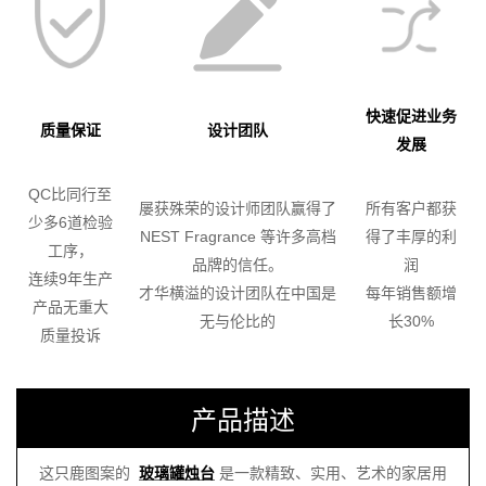
快速促进业务
质量保证
设计团队
发展
QC比同行至
屡获殊荣的设计师团队赢得了
所有客户都获
少多6道检验
NEST Fragrance 等许多高档
得了丰厚的利
工序，
品牌的信任。
润
连续9年生产
才华横溢的设计团队在中国是
每年销售额增
产品无重大
无与伦比的
长30%
质量投诉
产品描述
这只鹿图案的
玻璃罐烛台
是一款精致、实用、艺术的家居用