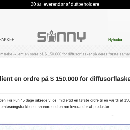
20 år leverandør af duftbeholdere
PAKKER
Nyheder
tmærke -klient en ordre på $ 150.000 for diffusorflasker på deres første sama
ient en ordre på $ 150.000 for diffusorflask
n For kun 45 dage sikrede vi os imidlertid en første ordre til en værdi af 15
emløsningsfunktioner snarere end en ren leverandør af produkter.