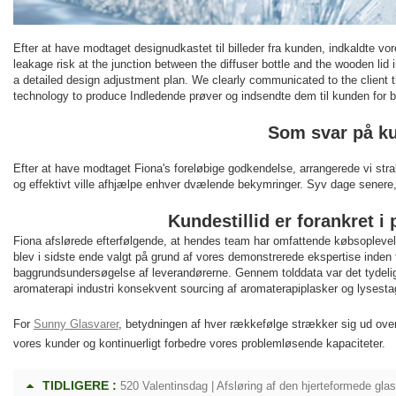
Efter at have modtaget designudkastet til billeder fra kunden, indkaldte vo
leakage risk at the junction between the diffuser bottle and the wooden l
a detailed design adjustment plan. We clearly communicated to the client the
technology to produce Indledende prøver og indsendte dem til kunden for b
Som svar på ku
Efter at have modtaget Fiona's foreløbige godkendelse, arrangerede vi strak
og effektivt ville afhjælpe enhver dvælende bekymringer. Syv dage senere,
Kundestillid er forankret 
Fiona afslørede efterfølgende, at hendes team har omfattende købsoplevelse
blev i sidste ende valgt på grund af vores demonstrerede ekspertise inden 
baggrundsundersøgelse af leverandørerne. Gennem tolddata var det tydelig
aromaterapi industri konsekvent sourcing af aromaterapiplasker og lysestag
For
Sunny Glasvarer
, betydningen af ​​hver rækkefølge strækker sig ud over
vores kunder og kontinuerligt forbedre vores problemløsende kapaciteter.
TIDLIGERE :
520 Valentinsdag | Afsløring af den hjerteformede gla