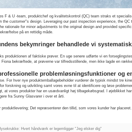
res F & U -team, produktchef og kvalitetskontrol (QC) team straks et specialis
id in the customer"s design. Leveraging our past inspection experience, the 
 rationale for minor adjustments to the original design and provided specific 
ekræftelse på en rettidig måde.
ndens bekymringer behandlede vi systematisk
s produktionen af ​​faktiske prøver. En uge senere udførte vi en forseglingste
 Fiona bekræftede, at prøverne var tilfredsstillende, men ikke lagde en rækk
i professionelle problemløsningsfunktioner og e
. For hver nye produktemballagebeholder vurderer de typisk mindst tre kinesis
for forskning og udvikling samt vores evne til at identificere og løse proble
t, at vores produkter har en usædvanligt høj tilbagekøbsgrad. I øjeblikket 
ere fra Sunny Glasvarer i over et årti.
 produktlevering; Det repræsenterer den tillid, som vores kunder har placeret. N
slysekrukke: Hvert håndværk er legemliggør "Jeg elsker dig"