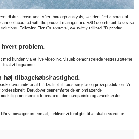
eret diskussionsmøde. After thorough analysis, we identified a potential
QC team collaborated with the product manager and R&D department to devise
solutions. Following Fiona"s approval, we swiftly utilized 3D printing
 hvert problem.
st med kunden via et live videolink, visuelt demonstrerede testresultaterne
e Relativt begrænset.
n høj tilbagekøbshastighed.
ke leverandører af høj kvalitet til forespørgsler og prøveproduktion. Vi
mer professionelt. Derudover gennemførte de en omfattende
har adskillige anerkendte købmænd i den europæiske og amerikanske
år vi bevæger os fremad, forbliver vi forpligtet til at skabe værdi for