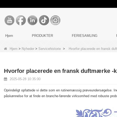
Hjem
PRODUKTER
FERIESAMLING
Hjem
>
Nyheder
>
Servicehistorie
>
Hvorfor placerede en fransk duf
Hvorfor placerede en fransk duftmærke -kl
2025-05-28 10:35:00
Oprindeligt opfattede vi dette som en rutinemæssig prøveundersøgelse. Inde
påskønnelse for at finde en branche-førende virksomhed med robuste probl